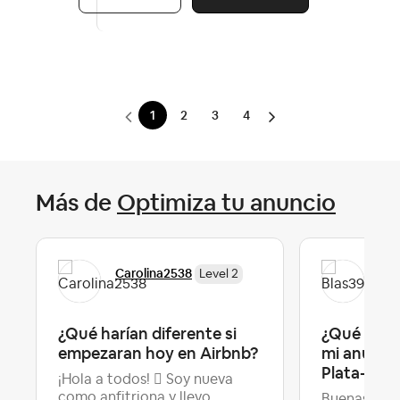
1
2
3
4
Más de
Optimiza tu anuncio
Carolina2538
Bla
Level 2
¿Qué harían diferente si
¿Qué debe
empezaran hoy en Airbnb?
mi anuncio
Plata-Ar...
¡Hola a todos!  Soy nueva
como anfitriona y llevo
Buenas! Ha