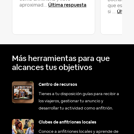
Última respuesta
aproximad...
que estoy e
Última 
si ...
Más herramientas para que
alcances tus objetivos
Centro de recursos
Tienes a tu disposición guías para recibir a
los viajeros, gestionar tu anuncio y
desarrollar tu actividad como anfitrión.
Clubes de anfitriones locales
Conoce a anfitriones locales y aprende de