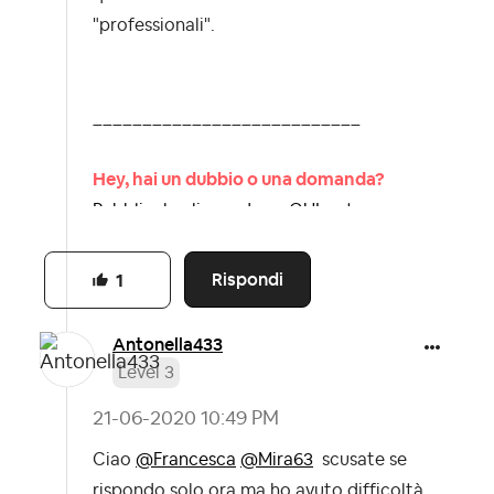
"professionali".
___________________________
Hey, hai un dubbio o una domanda?
Pubblicala cliccando >>QUI<< troveremo
la risposta insieme.
Dai un’occhiata alla nostra netiquette, le
Rispondi
1
Linee guida della community
Antonella433
Level 3
‎21-06-2020
10:49 PM
Ciao
@Francesca
@Mira63
scusate se
rispondo solo ora ma ho avuto difficoltà