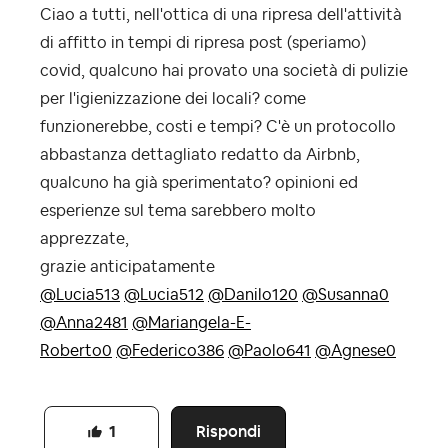
Ciao a tutti, nell'ottica di una ripresa dell'attività
di affitto in tempi di ripresa post (speriamo)
covid, qualcuno hai provato una società di pulizie
per l'igienizzazione dei locali? come
funzionerebbe, costi e tempi? C'è un protocollo
abbastanza dettagliato redatto da Airbnb,
qualcuno ha già sperimentato? opinioni ed
esperienze sul tema sarebbero molto
apprezzate,
grazie anticipatamente
@Lucia513
@Lucia512
@Danilo120
@Susanna0
@Anna2481
@Mariangela-E-
Roberto0
@Federico386
@Paolo641
@Agnese0
Rispondi
1