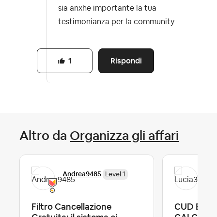
sia anxhe importante la tua
testimonianza per la community.
Rispondi
1
Altro da
Organizza gli affari
Andrea9485
Luc
Level 1
Filtro Cancellazione
CUD ERRA