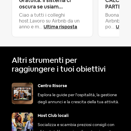
Gratuita: il sistema ci
CALCOLI 
oscura se usiam...
PARTE DI 
Ciao a tutti i colleghi
Buona sera 
host.Lavoro su Airbnb da un
Airbnb tutti
Ultima risposta
Ultima
anno e m...
po...
Altri strumenti per
raggiungere i tuoi obiettivi
Centro Risorse
Esplora le guide per l'ospitalità, la gestione
degli annunci e la crescita della tua attività.
Host Club locali
Socializza e scambia preziosi consigli con