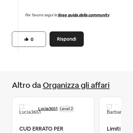
Per favore segui le
linee guida della community
Rispondi
0
Altro da
Organizza gli affari
Lucia3651
Bar
Level 2
CUD ERRATO PER
Limiti all'a