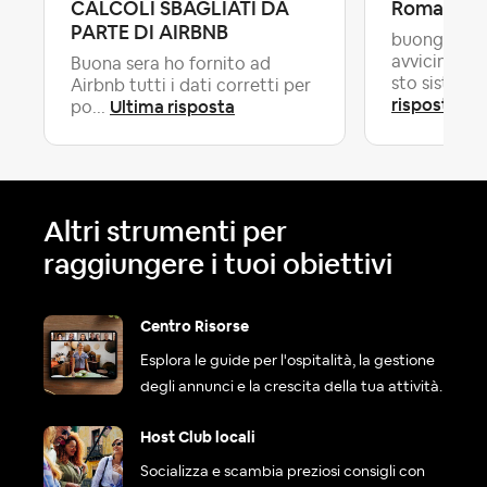
CALCOLI SBAGLIATI DA
Romagna
PARTE DI AIRBNB
buongiorno,
avvicinand
Buona sera ho fornito ad
sto sistema
Airbnb tutti i dati corretti per
risposta
Ultima risposta
po...
Altri strumenti per
raggiungere i tuoi obiettivi
Centro Risorse
Esplora le guide per l'ospitalità, la gestione
degli annunci e la crescita della tua attività.
Host Club locali
Socializza e scambia preziosi consigli con