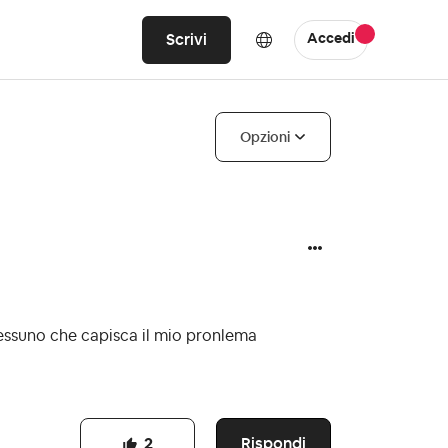
Scrivi
Accedi
Opzioni
essuno che capisca il mio pronlema
Rispondi
2