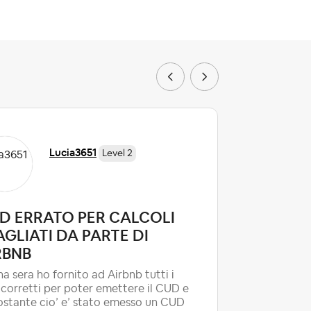
Lucia3651
Level 2
D ERRATO PER CALCOLI
Limiti a
AGLIATI DA PARTE DI
Romag
RBNB
buongiorn
mondo, sto
a sera ho fornito ad Airbnb tutti i
ho la resi
 corretti per poter emettere il CUD e
Ultim
ov...
stante cio’ e’ stato emesso un CUD