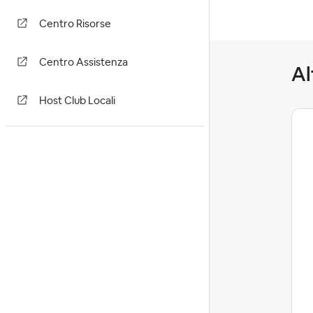
Centro Risorse
Centro Assistenza
Al
Host Club Locali
Dario684
Level 2
Impatto della nuova
commissione host-only sugli
host italian...
desidero segnalare una criticità relativa
alla nuova struttura tariffaria con
commissione host-only del 15,5%. La