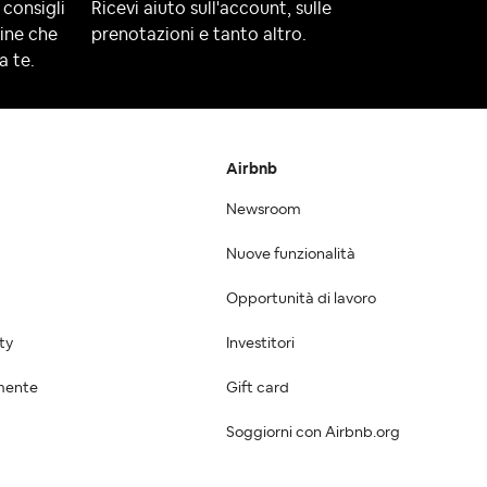
 consigli
Ricevi aiuto sull'account, sulle
line che
prenotazioni e tanto altro.
a te.
Airbnb
Newsroom
Nuove funzionalità
Opportunità di lavoro
ty
Investitori
mente
Gift card
Soggiorni con Airbnb.org