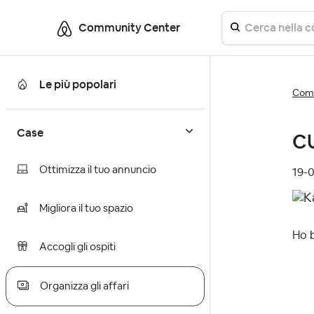
Community Center
Le più popolari
Comm
Case
C
Ottimizza il tuo annuncio
‎19-
Migliora il tuo spazio
Ho b
Accogli gli ospiti
Organizza gli affari