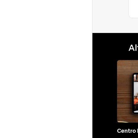
Ultima risposta
comunicazio...
Al
Centro 