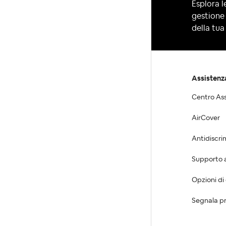
Esplora le
gestione 
della tua 
Assistenz
Centro As
AirCover
Antidiscri
Supporto al
Opzioni di
Segnala pr