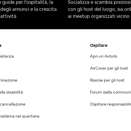
 guide per l'ospitalità, la
Socializza e scambia preziosi
degli annunci e la crescita
con gli host del luogo, sia on
attività.
ai meetup organizzati vicino 
a
Ospitare
sistenza
Apri un Airbnb
AirCover per gli host
minazione
Risorse per gli host
la disabilità
Forum della communi
 cancellazione
Ospitare responsabil
oblema nel quartiere