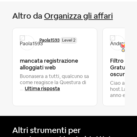
Altro da
Organizza gli affari
Paola1593
And
Level 2
mancata registrazione
Filtro Can
alloggiati web
Gratuita: i
oscura se 
Buonasera a tutti, qualcuno sa
come reagisce la Questura di
Ciao a tutti
Ultima risposta
...
host.Lavoro
anno e m...
Altri strumenti per