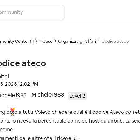
unity Center (IT)
Case
Organizza gli affari
Codice ateco
dice ateco
lto!
05-2026
12:02 PM
Michele1983
Level 2
giorno a tutti Volevo chiedere qual è il codice Ateco corret
ona. Io ricevo la percentuale come co host da airbnb. La sci
 nome.
gamenti dalle altre ota li riceve lui.