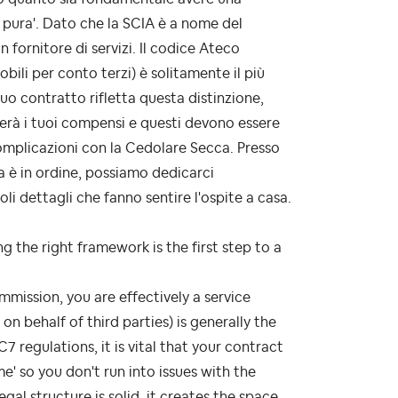
a pura'. Dato che la SCIA è a nome del
 fornitore di servizi. Il codice Ateco
ili per conto terzi) è solitamente il più
uo contratto rifletta questa distinzione,
rà i tuoi compensi e questi devono essere
complicazioni con la Cedolare Secca. Presso
a è in ordine, possiamo dedicarci
li dettagli che fanno sentire l'ospite a casa.
ing the right framework is the first step to a
mmission, you are effectively a service
 behalf of third parties) is generally the
 regulations, it is vital that your contract
e' so you don't run into issues with the
gal structure is solid, it creates the space