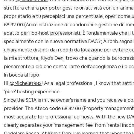
struttura chiara per poter gestire un'attività con un 'anim
proprietario e tu percepisci una percentuale, operi come un
68.32.00 (Amministrazione di condomini e gestione di immob
adatto per i co-host professionisti. È fondamentale che il t
specialmente con le nuove normative DAC7; Airbnb segnale
chiaramente distinti dai redditi da locazione per evitare 
la mia struttura, Kiyo's Den, trovo che quando la burocrazi
pienamente a ciò che conta: l'arte dell'accoglienza e i picco
In bocca al lupo
Hi
@Michele1983
! As a legal professional, I know that sett
'pure' hosting experience.
Since the SCIA is in the owner's name and you receive a co
provider. The Ateco code 68.32.00 (Property management on
most accurate for professional co-hosts. With the new DAC7
clearly separates your 'management fee' from 'rental incom
Cedolare Secca. At Kiyo's Den, I've learned that when the le