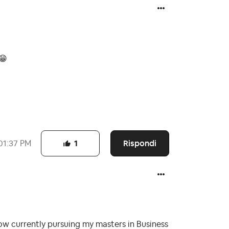
😁
Rispondi
01:37 PM
1
now currently pursuing my masters in Business