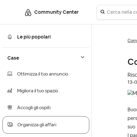
Community Center
Le più popolari
Comm
Case
Co
Ottimizza il tuo annuncio
Riso
‎13-
Migliora il tuo spazio
Accogli gli ospiti
Buon
pers
Organizza gli affari
suo
I pa