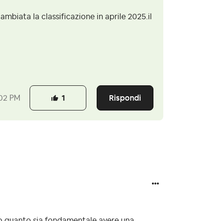
cambiata la classificazione in aprile 2025.il
Rispondi
02 PM
1
so quanto sia fondamentale avere una