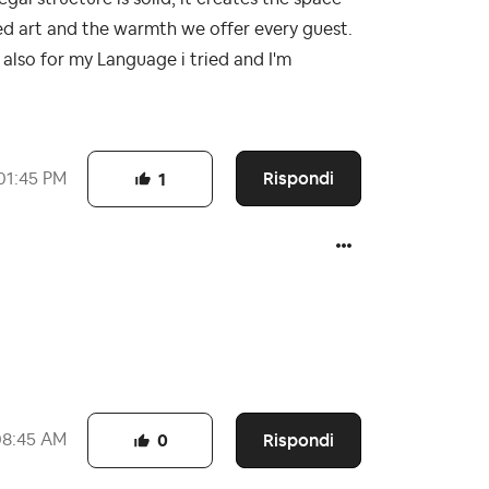
ted art and the warmth we offer every guest.
 also for my Language i tried and I'm
Rispondi
01:45 PM
1
Rispondi
08:45 AM
0