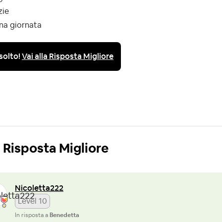
zie
na giornata
solto!
Vai alla Risposta Migliore
Risposta Migliore
Nicoletta222
Level 10
In risposta a
Benedetta