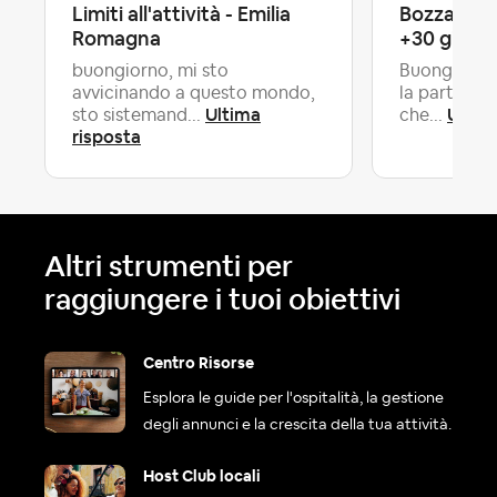
Limiti all'attività - Emilia
Bozza cont
Romagna
+30 giorni
buongiorno, mi sto
Buongiorno
avvicinando a questo mondo,
la partita i
Ultima
Ultim
sto sistemand...
che...
risposta
Altri strumenti per
raggiungere i tuoi obiettivi
Centro Risorse
Esplora le guide per l'ospitalità, la gestione
degli annunci e la crescita della tua attività.
Host Club locali