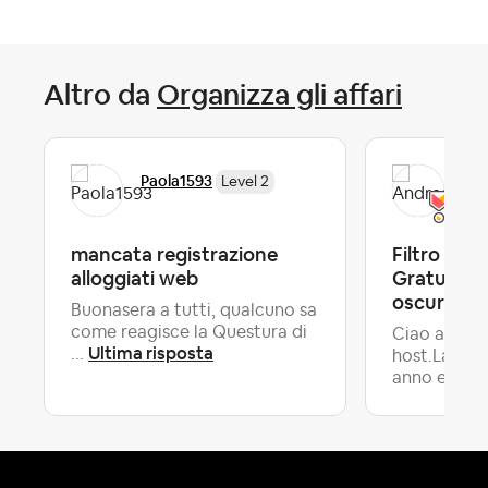
Altro da
Organizza gli affari
Paola1593
And
Level 2
mancata registrazione
Filtro Can
alloggiati web
Gratuita: i
oscura se 
Buonasera a tutti, qualcuno sa
come reagisce la Questura di
Ciao a tutti
Ultima risposta
...
host.Lavoro
anno e m...