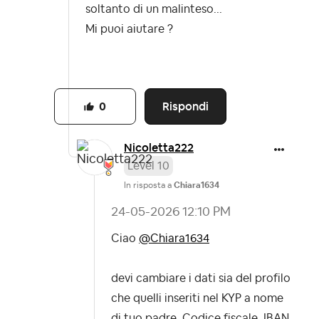
soltanto di un malinteso...
Mi puoi aiutare ?
Rispondi
0
Nicoletta222
Level 10
In risposta a
Chiara1634
‎24-05-2026
12:10 PM
Ciao
@Chiara1634
devi cambiare i dati sia del profilo
che quelli inseriti nel KYP a nome
di tuo padre. Codice fiscale, IBAN