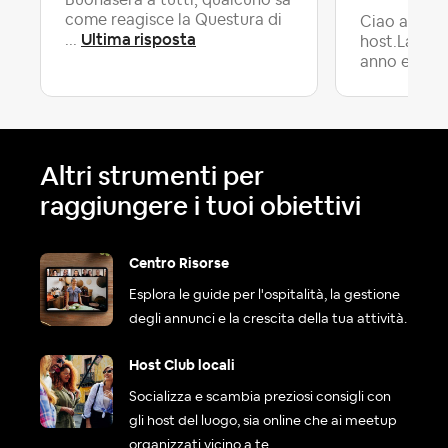
Buonasera a tutti, qualcuno sa
come reagisce la Questura di
Ciao a tutti
Ultima risposta
...
host.Lavoro
anno e m...
Altri strumenti per
raggiungere i tuoi obiettivi
Centro Risorse
Esplora le guide per l'ospitalità, la gestione
degli annunci e la crescita della tua attività.
Host Club locali
Socializza e scambia preziosi consigli con
gli host del luogo, sia online che ai meetup
organizzati vicino a te.