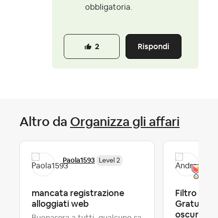
obbligatoria.
Rispondi
2
Altro da
Organizza gli affari
Paola1593
And
Level 2
mancata registrazione
Filtro Can
alloggiati web
Gratuita: i
oscura se 