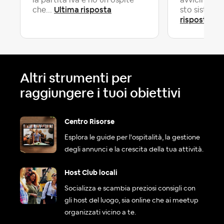
Ultima risposta
che...
sto sistema
risposta
Altri strumenti per
raggiungere i tuoi obiettivi
Centro Risorse
Esplora le guide per l'ospitalità, la gestione
degli annunci e la crescita della tua attività.
Host Club locali
Socializza e scambia preziosi consigli con
gli host del luogo, sia online che ai meetup
organizzati vicino a te.