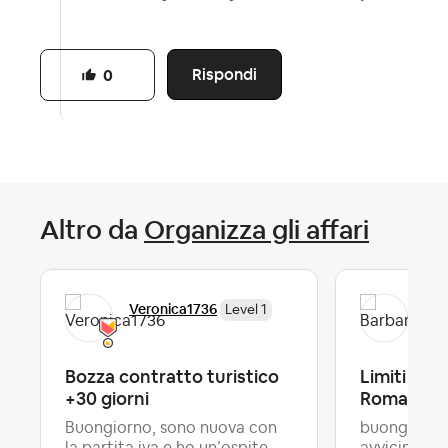
Rispondi
0
Altro da
Organizza gli affari
Veronica1736
Bar
Level 1
Bozza contratto turistico
Limiti all'a
+30 giorni
Romagna
Buongiorno, sono nuova con
buongiorno,
la partita iva e ho un’ospite
avvicinand