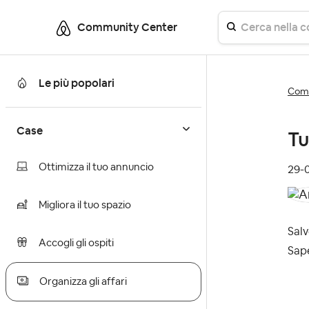
Community Center
Le più popolari
Comm
Case
Tu
Ottimizza il tuo annuncio
‎29
Migliora il tuo spazio
Sal
Accogli gli ospiti
Sape
Organizza gli affari