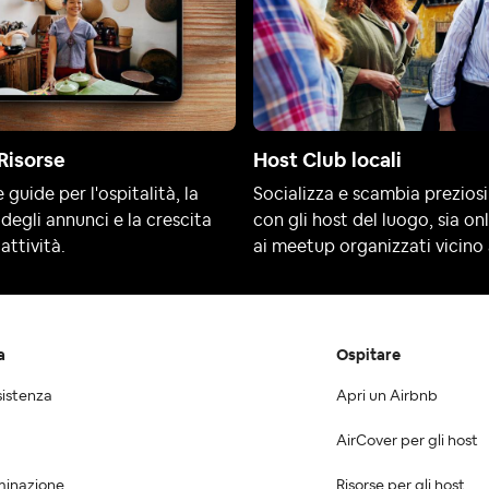
Risorse
Host Club locali
 guide per l'ospitalità, la
Socializza e scambia preziosi
degli annunci e la crescita
con gli host del luogo, sia on
attività.
ai meetup organizzati vicino 
a
Ospitare
sistenza
Apri un Airbnb
AirCover per gli host
minazione
Risorse per gli host