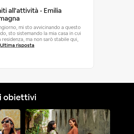
iti all'attività - Emilia
costi c
magna
Buongiorno
da marzo s
giorno, mi sto avvicinando a questo
io co-host
o, sto sistemando la mia casa in cui
bellissim..
a residenza, ma non sarò stabile qui,
Ultima risposta
 obiettivi