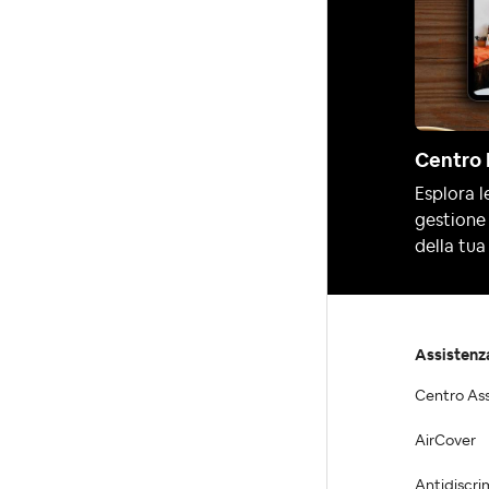
Centro 
Esplora le
gestione 
della tua 
Assistenz
Centro As
AirCover
Antidiscri