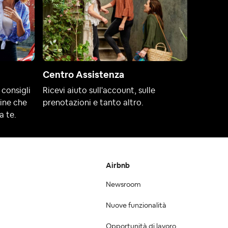
Centro Assistenza
 consigli
Ricevi aiuto sull'account, sulle
line che
prenotazioni e tanto altro.
a te.
Airbnb
Newsroom
Nuove funzionalità
Opportunità di lavoro