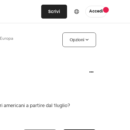
Scrivi
Accedi
n Europa
Opzioni
ri americani a partire dal 1luglio?