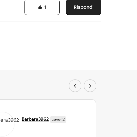
Rispondi
1
Barbara3962
Level 2