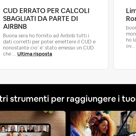
CUD ERRATO PER CALCOLI
Lim
SBAGLIATI DA PARTE DI
Ro
AIRBNB
buon
mond
Buona sera ho fornito ad Airbnb tutti i
ho l
dati corretti per poter emettere il CUD e
ov...
nonostante cio’ e’ stato emesso un CUD
Ultima risposta
che ...
tri strumenti per raggiungere i tuoi