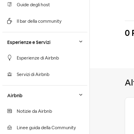
Guide degli host
Il bar della community
0 
Esperienze e Servizi
Esperienze di Airbnb
Servizi di Airbnb
Al
Airbnb
Notizie da Airbnb
Omar1259
Level 2
Linee guida della Community