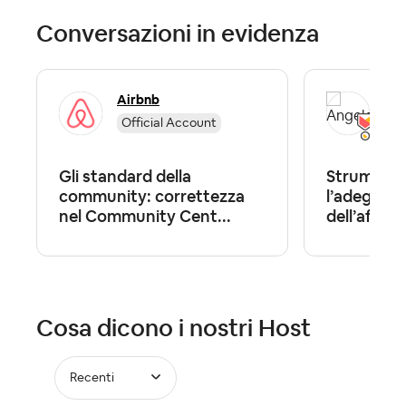
Conversazioni in evidenza
Airbnb
Ang
Official Account
To
Gli standard della
Strumento
community: correttezza
l’adeguam
nel Community Cent...
dell’affitt..
Cosa dicono i nostri Host
Recenti