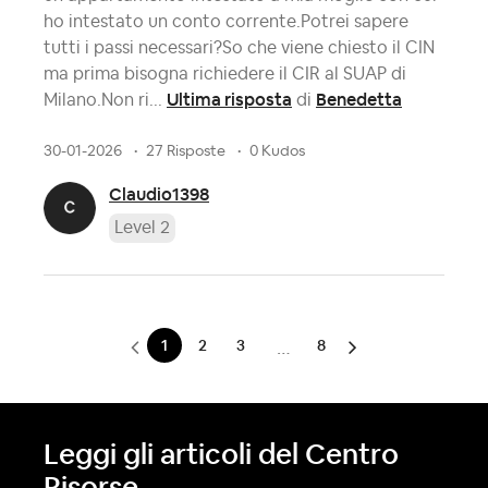
ho intestato un conto corrente.Potrei sapere
tutti i passi necessari?So che viene chiesto il CIN
ma prima bisogna richiedere il CIR al SUAP di
Ultima risposta
Benedetta
Milano.Non ri...
di
30-01-2026
27 Risposte
0 Kudos
Claudio1398
Level 2
1
2
3
8
…
Leggi gli articoli del Centro
Risorse