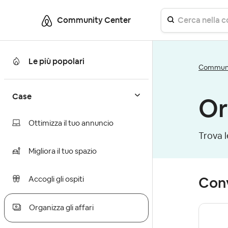
Community Center
Le più popolari
Communit
Case
Or
Ottimizza il tuo annuncio
Trova l
Migliora il tuo spazio
Conv
Accogli gli ospiti
Organizza gli affari