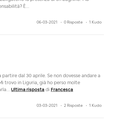
nsabilità? È...
06-03-2021
0 Risposte
1 Kudo
 partire dal 30 aprile. Se non dovesse andare a
i trovo in Liguria, già ho perso molte
Ultima risposta
Francesca
rla...
di
03-03-2021
2 Risposte
1 Kudo