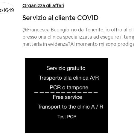
Organizza gli affari
Servizio al cliente COVID
@Francesca Buongiorno da Tenerife, io offro al cli
presso una clinica specializzata ad eseguire il tamp
metterla in evidenza?Al momento mi sono prodigat