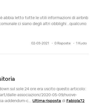
hè abbia letto tutte le utili informazioni di airbnb
 comunale ci siano degli altri obblighi ..qualcuno
02-03-2021
0 Risposte
1 Kudo
itoria
own sul sole 24 ore era uscito questo articolo:
rt/dalle-associazioni/2020-05-09/nuove-
Ultima risposta
Fabiola72
ncia-addendum-c...
di