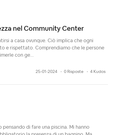
tezza nel Community Center
tirsi a casa ovunque. Ciò implica che ogni
to e rispettato. Comprendiamo che le persone
merle con ge...
25-01-2024
0 Risposte
4 Kudos
amo pensando di fare una piscina. Mi hanno
bbligatorio la presenza di un bagnino. Ma