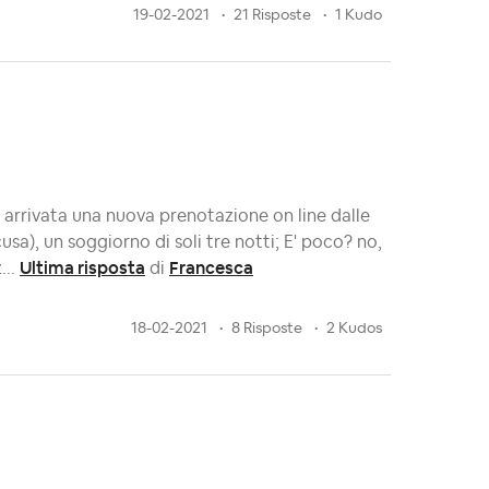
19-02-2021
21 Risposte
1 Kudo
 arrivata una nuova prenotazione on line dalle
usa), un soggiorno di soli tre notti; E' poco? no,
Ultima risposta
Francesca
...
di
18-02-2021
8 Risposte
2 Kudos