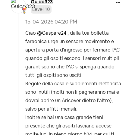
Guido323
Level 10
‎15-04-2026
04:20 PM
Ciao
@Gaspare24
, dalla tua bolletta
faraonica urge un sensore movimento e
apertura porta d'ingresso per fermare l'AC
quando gli ospiti escono. I sensori multipli
garantiscono che l'AC si spenga quando
tutti gli ospiti sono usciti.
Regole della casa e supplementi elettricità
sono inutili (molti non li pagheranno mai e
dovrai aprire un Aricover dietro l'altro),
salvo per affitti mensili.
Inoltre se hai una casa grande tieni
presente che gli ospiti lasciano accese
molte luci in pieno giorno h24, per cui ti