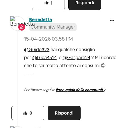
Rispondi
1
Benedetta
Community Manager
‎15-04-2026
03:58 PM
@Guido323
hai qualche consiglio
per
@Luca4514
e
@Gaspare24
? Mi ricordo
che te sei molto attento ai consumi
😊
-----
Per favore segui le
linee guida della community
Rispondi
0