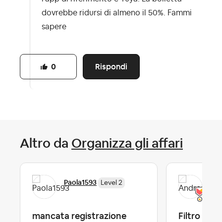
dovrebbe ridursi di almeno il 50%. Fammi
sapere
Rispondi
0
Altro da
Organizza gli affari
Paola1593
And
Level 2
mancata registrazione
Filtro Can