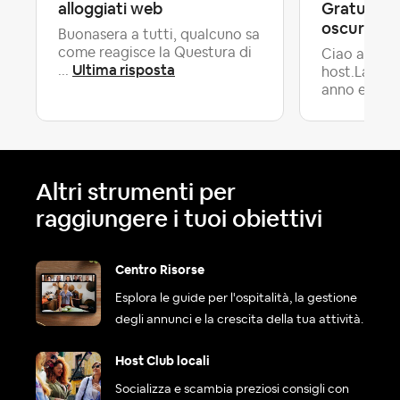
alloggiati web
Gratuita: i
oscura se 
Buonasera a tutti, qualcuno sa
come reagisce la Questura di
Ciao a tutti
Ultima risposta
...
host.Lavoro
anno e m...
Altri strumenti per
raggiungere i tuoi obiettivi
Centro Risorse
Esplora le guide per l'ospitalità, la gestione
degli annunci e la crescita della tua attività.
Host Club locali
Socializza e scambia preziosi consigli con