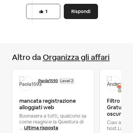
Rispondi
1
Altro da
Organizza gli affari
Paola1593
And
Level 2
mancata registrazione
Filtro Can
alloggiati web
Gratuita: i
oscura se 
Buonasera a tutti, qualcuno sa
come reagisce la Questura di
Ciao a tutti
Ultima risposta
...
host.Lavoro