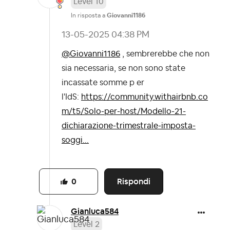
Level 10
In risposta a
Giovanni1186
‎13-05-2025
04:38 PM
@Giovanni1186
, sembrerebbe che non
sia necessaria, se non sono state
incassate somme p er
l'IdS:
https://community.withairbnb.co
m/t5/Solo-per-host/Modello-21-
dichiarazione-trimestrale-imposta-
soggi...
Rispondi
0
Gianluca584
Level 2