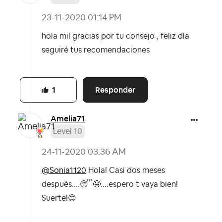
‎23-11-2020
01:14 PM
hola mil gracias por tu consejo , feliz día
seguiré tus recomendaciones
Responder
1
Amelia71
Level 10
‎24-11-2020
03:36 AM
@Sonia1120
Hola! Casi dos meses
después....
😴
🤤
....espero t vaya bien!
Suerte!
😊