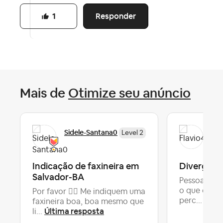
Responder
1
Mais de
Otimize seu anúncio
Sidele-Santana0
Fla
Level 2
Indicação de faxineira em
Divergênc
Salvador-BA
Pessoal alg
o que devo 
Por favor  Me indiquem uma
Últi
perc...
faxineira boa, boa mesmo que
Última resposta
li...