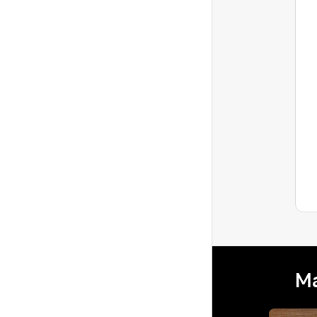
Sergio273
Level 2
Co- anfitrião
Li de outro anfitrião, a resposta que o
anfitrião deve enviar um e-mail
convidado a pessoa desejada para ser
Última resposta
coanfitrião. Mas...
Ma