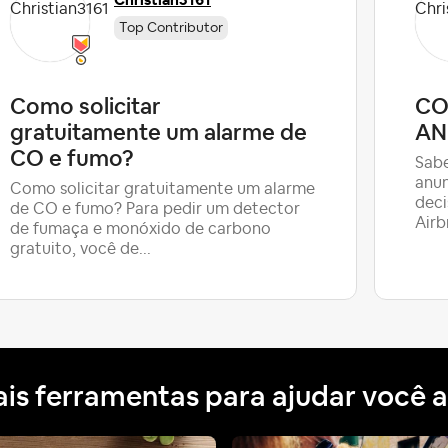
Christian3161
Top Contributor
Como solicitar
CO
gratuitamente um alarme de
AN
CO e fumo?
Sabe
anun
Como solicitar gratuitamente um alarme
deci
de CO e fumo? Para pedir um detector
Airb
de fumaça e monóxido de carbono
gratuito, você de...
is ferramentas para ajudar você a