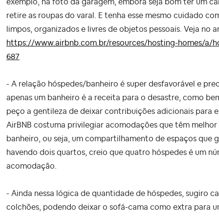
exemplo, na foto da garagem, embora seja bom ter um ca
retire as roupas do varal. E tenha esse mesmo cuidado c
limpos, organizados e livres de objetos pessoais. Veja no a
https://www.airbnb.com.br/resources/hosting-homes/a/ho
687
- A relação hóspedes/banheiro é super desfavorável e prec
apenas um banheiro é a receita para o desastre, como be
peço a gentileza de deixar contribuições adicionais para 
AirBNB costuma privilegiar acomodações que têm melhor 
banheiro, ou seja, um compartilhamento de espaços que g
havendo dois quartos, creio que quatro hóspedes é um nú
acomodação.
- Ainda nessa lógica de quantidade de hóspedes, sugiro c
colchões, podendo deixar o sofá-cama como extra para u