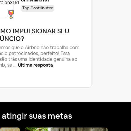
Christian3161
Top Contributor
Busco c
MO IMPULSIONAR SEU
limpez
ÚNCIO?
É um apar
mos que o Airbnb não trabalha com
quartos em
cio patrocinados, perfeito! Essa
gerenciam
são trás uma identidade genuína ao
Queen e 2
Última resposta
nb, se ...
 atingir suas metas