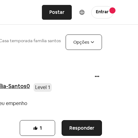
Postar
Entrar
Casa temporada família santos
Opções
lia-Santos0
Level 1
 meu empenho
Responder
1