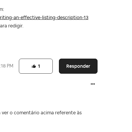
m:
ing-an-effective-listing-description-13
ara redigir.
Responder
:18 PM
1
 ver o comentário acima referente às