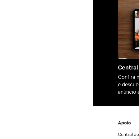
Central
Confira 
e descub
anúncio 
Apoio
Central de