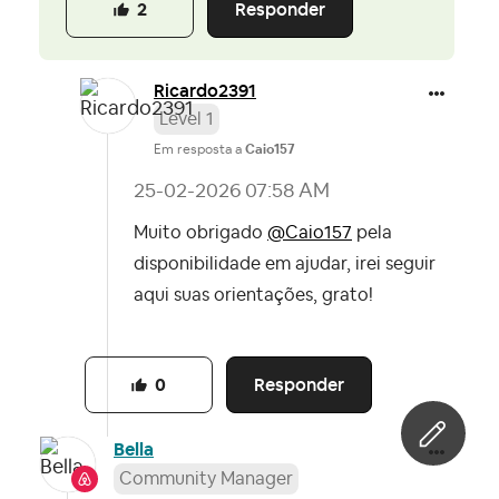
Responder
2
Ricardo2391
Level 1
Em resposta a
Caio157
‎25-02-2026
07:58 AM
Muito obrigado
@Caio157
pela
disponibilidade em ajudar, irei seguir
aqui suas orientações, grato!
Responder
0
Bella
Community Manager