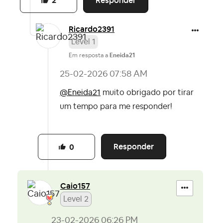
Responder
2
Ricardo2391
Level 1
Em resposta a
Eneida21
‎25-02-2026
07:58 AM
@Eneida21
muito obrigado por tirar
um tempo para me responder!
Responder
0
Caio157
Level 2
‎23-02-2026
06:26 PM