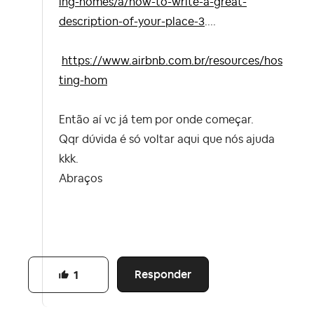
ing-homes/a/how-to-write-a-great-
description-of-your-place-3
....
https://www.airbnb.com.br/resources/hos
ting-hom
Então aí vc já tem por onde começar.
Qqr dúvida é só voltar aqui que nós ajuda
kkk.
Abraços
Responder
1