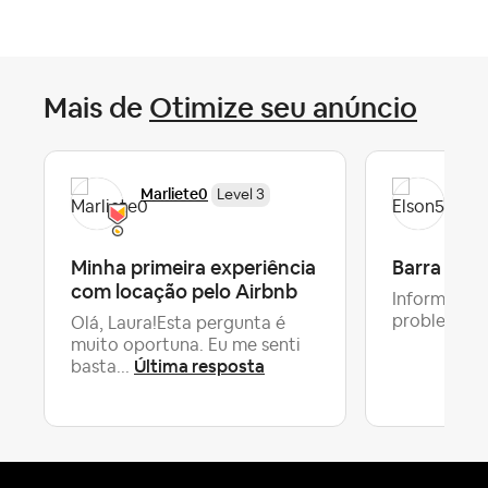
Mais de
Otimize seu anúncio
Marliete0
Els
Level 3
Minha primeira experiência
Barra da T
com locação pelo Airbnb
Informações
problemas
Olá, Laura!Esta pergunta é
muito oportuna. Eu me senti
Última resposta
basta...