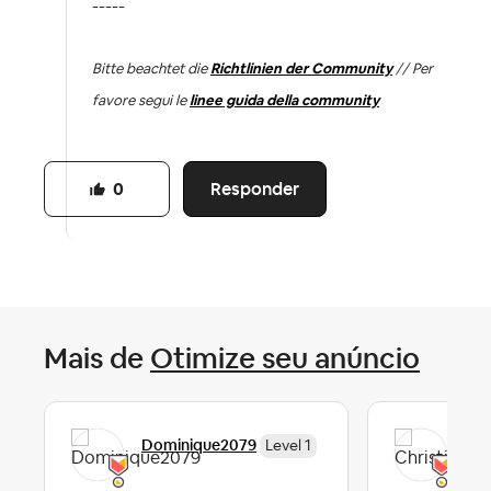
-----
Bitte beachtet die
Richtlinien der Community
// Per
favore segui le
linee guida della community
Responder
0
Mais de
Otimize seu anúncio
Chr
Dominique2079
Level 1
To