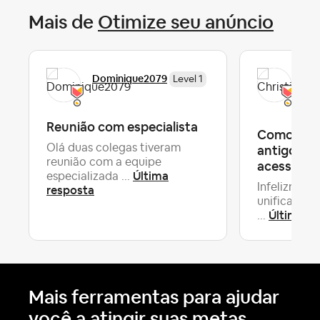
Mais de
Otimize seu anúncio
Chr
Dominique2079
Level 1
To
Reunião com especialista
Como regu
Olá duas colegas tiveram
antigo qu
reunião com a equipe
acesso?
Última
especializada ...
Infelizmente
resposta
unificar du
Última re
...
Mais ferramentas para ajudar
você a atingir suas metas