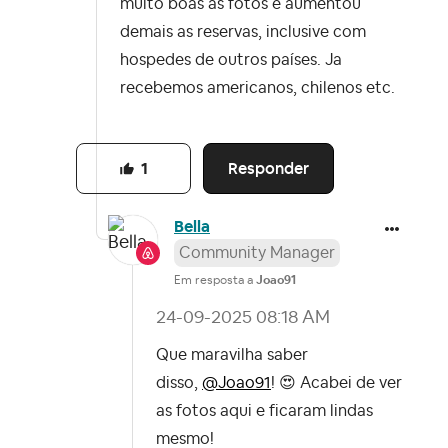
muito boas as fotos e aumentou
demais as reservas, inclusive com
hospedes de outros países. Ja
recebemos americanos, chilenos etc.
Responder
1
Bella
Community Manager
Em resposta a
Joao91
‎24-09-2025
08:18 AM
Que maravilha saber
disso,
@Joao91
!
😍
Acabei de ver
as fotos aqui e ficaram lindas
mesmo!