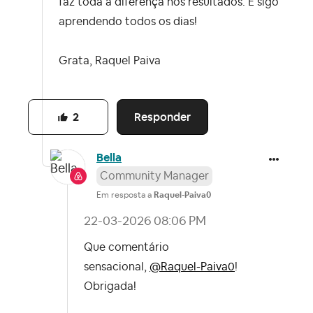
faz toda a diferença nos resultados. E sigo
aprendendo todos os dias!
Grata, Raquel Paiva
Responder
2
Bella
Community Manager
Em resposta a
Raquel-Paiva0
‎22-03-2026
08:06 PM
Que comentário
sensacional,
@Raquel-Paiva0
!
Obrigada!