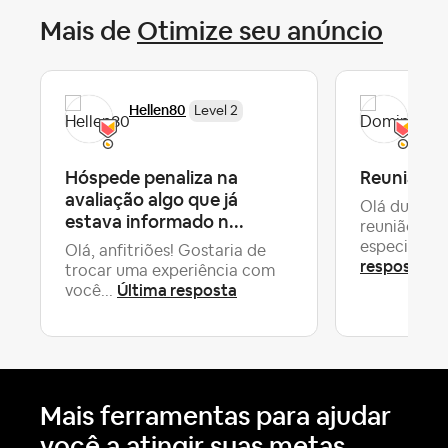
Mais de
Otimize seu anúncio
Hellen80
Do
Level 2
Hóspede penaliza na
Reunião c
avaliação algo que já
Olá duas co
estava informado n...
reunião co
especializad
Olá, anfitriões! Gostaria de
resposta
trocar uma experiência com
Última resposta
você...
Mais ferramentas para ajudar
você a atingir suas metas