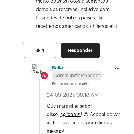
muito boas as fotos e aumentou
demais as reservas, inclusive com
hospedes de outros países. Ja
recebemos americanos, chilenos etc.
Responder
1
Bella
Community Manager
Em resposta a
Joao91
‎24-09-2025
08:18 AM
Que maravilha saber
disso,
@Joao91
!
😍
Acabei de ver
as fotos aqui e ficaram lindas
mesmo!