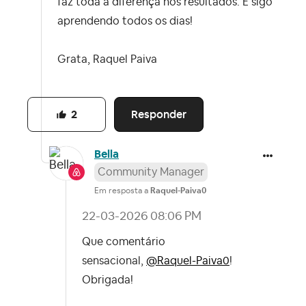
faz toda a diferença nos resultados. E sigo
aprendendo todos os dias!
Grata, Raquel Paiva
Responder
2
Bella
Community Manager
Em resposta a
Raquel-Paiva0
‎22-03-2026
08:06 PM
Que comentário
sensacional,
@Raquel-Paiva0
!
Obrigada!