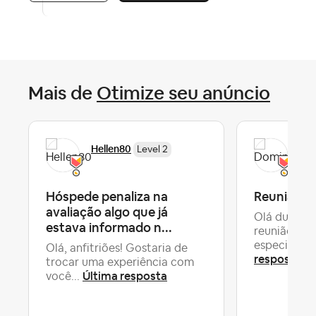
Mais de
Otimize seu anúncio
Hellen80
Do
Level 2
Hóspede penaliza na
Reunião c
avaliação algo que já
Olá duas co
estava informado n...
reunião co
especializad
Olá, anfitriões! Gostaria de
resposta
trocar uma experiência com
Última resposta
você...