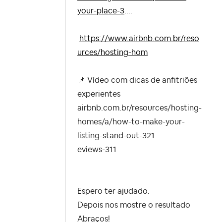
your-place-3
....
https://www.airbnb.com.br/reso
urces/hosting-hom
📌
Vídeo com dicas de anfitriões
experientes
airbnb.com.br/resources/hosting-
homes/a/how-to-make-your-
listing-stand-out-321
eviews-311
Espero ter ajudado.
Depois nos mostre o resultado
Abraços!