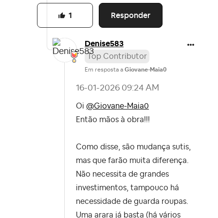
Responder
1
Denise583
Top Contributor
Em resposta a
Giovane-Maia0
‎16-01-2026
09:24 AM
Oi
@Giovane-Maia0
Então mãos à obra!!!
Como disse, são mudança sutis,
mas que farão muita diferença.
Não necessita de grandes
investimentos, tampouco há
necessidade de guarda roupas.
Uma arara já basta (há vários