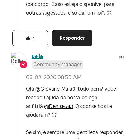
concordo. Caso esteja disponível para
outras sugestões, é só dar um "oi".
😁
Responder
1
Bella
Community Manager
‎03-02-2026
08:50 AM
Olá
@Giovane-Maia0
, tudo bem? Você
recebeu ajuda da nossa colega
anfitriã
@Denise583
. Os conselhos te
ajudaram?
😊
Se sim, é sempre uma gentileza responder,