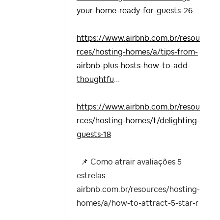
your-home-ready-for-guests-26
https://www.airbnb.com.br/resou
rces/hosting-homes/a/tips-from-
airbnb-plus-hosts-how-to-add-
thoughtfu
...
https://www.airbnb.com.br/resou
rces/hosting-homes/t/delighting-
guests-18
📌
Como atrair avaliações 5
estrelas
airbnb.com.br/resources/hosting-
homes/a/how-to-attract-5-star-r