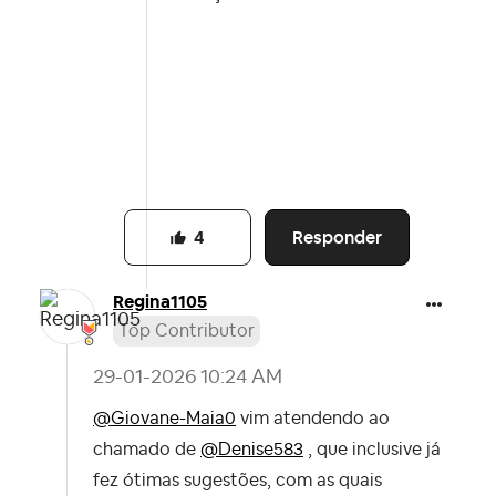
Responder
4
Regina1105
Top Contributor
‎29-01-2026
10:24 AM
@Giovane-Maia0
vim atendendo ao
chamado de
@Denise583
, que inclusive já
fez ótimas sugestões, com as quais