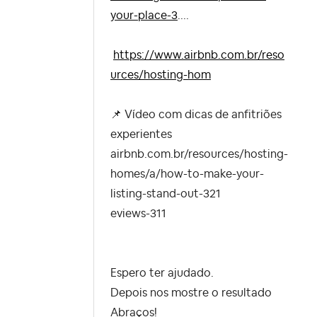
your-place-3
....
https://www.airbnb.com.br/reso
urces/hosting-hom
📌
Vídeo com dicas de anfitriões
experientes
airbnb.com.br/resources/hosting-
homes/a/how-to-make-your-
listing-stand-out-321
eviews-311
Espero ter ajudado.
Depois nos mostre o resultado
Abraços!