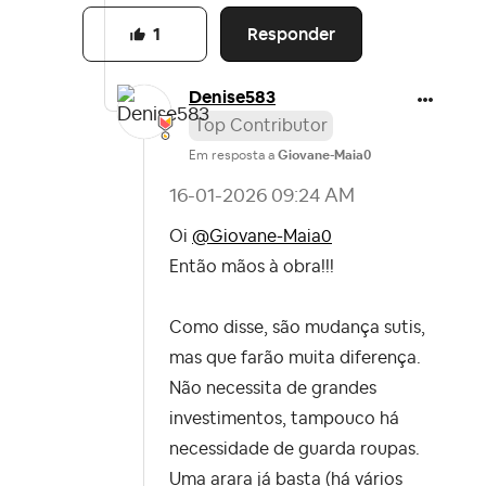
Responder
1
Denise583
Top Contributor
Em resposta a
Giovane-Maia0
‎16-01-2026
09:24 AM
Oi
@Giovane-Maia0
Então mãos à obra!!!
Como disse, são mudança sutis,
mas que farão muita diferença.
Não necessita de grandes
investimentos, tampouco há
necessidade de guarda roupas.
Uma arara já basta (há vários