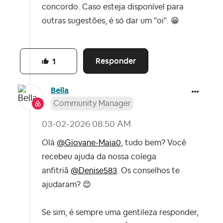
concordo. Caso esteja disponível para
outras sugestões, é só dar um "oi".
😁
Responder
1
Bella
Community Manager
‎03-02-2026
08:50 AM
Olá
@Giovane-Maia0
, tudo bem? Você
recebeu ajuda da nossa colega
anfitriã
@Denise583
. Os conselhos te
ajudaram?
😊
Se sim, é sempre uma gentileza responder,