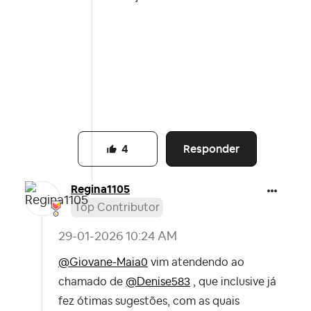
Responder
4
Regina1105
Top Contributor
‎29-01-2026
10:24 AM
@Giovane-Maia0
vim atendendo ao
chamado de
@Denise583
, que inclusive já
fez ótimas sugestões, com as quais