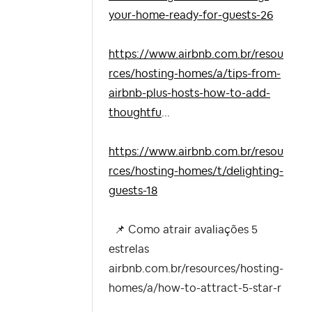
your-home-ready-for-guests-26
https://www.airbnb.com.br/resou
rces/hosting-homes/a/tips-from-
airbnb-plus-hosts-how-to-add-
thoughtfu
...
https://www.airbnb.com.br/resou
rces/hosting-homes/t/delighting-
guests-18
📌
Como atrair avaliações 5
estrelas
airbnb.com.br/resources/hosting-
homes/a/how-to-attract-5-star-r