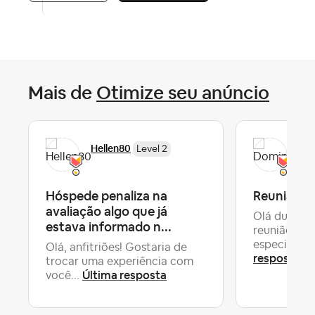
Mais de
Otimize seu anúncio
Hellen80
Do
Level 2
Hóspede penaliza na
Reunião c
avaliação algo que já
Olá duas co
estava informado n...
reunião co
especializad
Olá, anfitriões! Gostaria de
resposta
trocar uma experiência com
Última resposta
você...