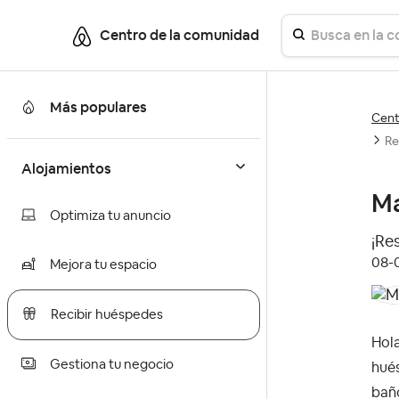
Centro de la comunidad
Más populares
Cent
Re
Alojamientos
Ma
Optimiza tu anuncio
¡Re
‎08
Mejora tu espacio
Recibir huéspedes
Hola
Gestiona tu negocio
hués
baño