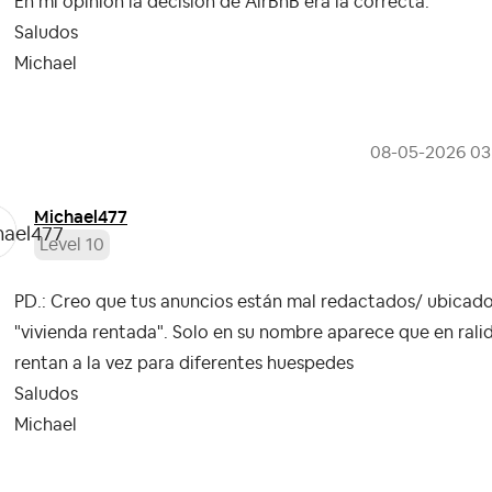
En mi opinión la decisión de AirBnB era la correcta.
Saludos
Michael
‎08-05-2026
03
Michael477
Level 10
PD.: Creo que tus anuncios están mal redactados/ ubicado
"vivienda rentada". Solo en su nombre aparece que en rali
rentan a la vez para diferentes huespedes
Saludos
Michael