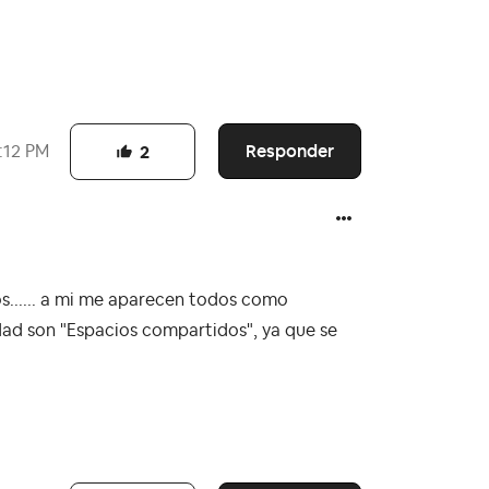
Responder
:12 PM
2
s...... a mi me aparecen todos como
dad son "Espacios compartidos", ya que se