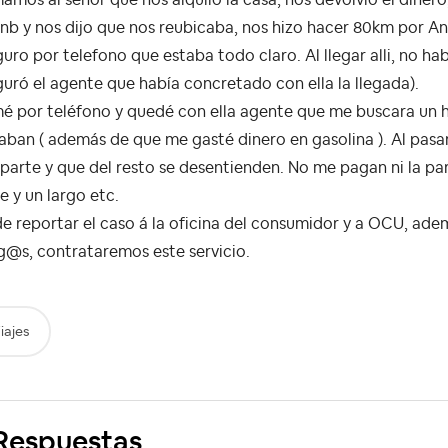
nb y nos dijo que nos reubicaba, nos hizo hacer 80km por An
uro por telefono que estaba todo claro. Al llegar alli, no ha
uró el agente que había concretado con ella la llegada).
é por teléfono y quedé con ella agente que me buscara un ho
ban ( además de que me gasté dinero en gasolina ). Al pasar
parte y que del resto se desentienden. No me pagan ni la p
e y un largo etc.
e reportar el caso á la oficina del consumidor y a OCU, ade
g@s, contrataremos este servicio.
iajes
Respuestas