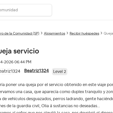
ro de la Comunidad (SP)
Alojamientos
Recibir huéspedes
Queja
eja servicio
04-2026
06:44 PM
Beatriz1324
Level 2
ía poner una queja por el servicio obtenido en este viaje po
rvamos una casa, que aparecía como duplex tranquilo y zona 
a de vehículos desguazados, perros ladrando, gente haciéndo
es de la guardia civil, Olia á sustancias no deseadas…
amos al señor que nos alquiló la casa, nos devolvió el diner