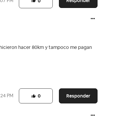
Responder
:07 PM
0
e hicieron hacer 80km y tampoco me pagan
Responder
:24 PM
0