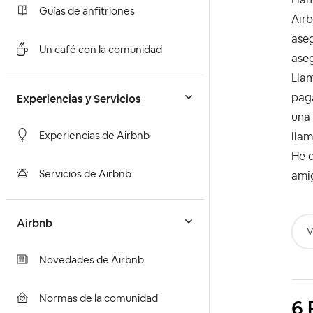
Guías de anfitriones
Airb
aseg
Un café con la comunidad
aseg
Llam
Experiencias y Servicios
paga
una 
Experiencias de Airbnb
llam
He d
Servicios de Airbnb
ami
Airbnb
V
Novedades de Airbnb
Normas de la comunidad
6 