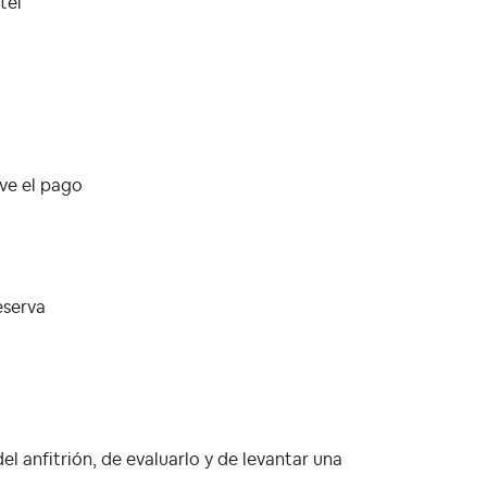
tel
lve el pago
eserva
el anfitrión, de evaluarlo y de levantar una