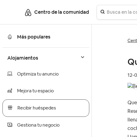
Centro de la comunidad
Más populares
Cent
Alojamientos
Qu
Optimiza tu anuncio
‎12-
Mejora tu espacio
Quer
Recibir huéspedes
Rese
llen
Gestiona tu negocio
coch
Llam