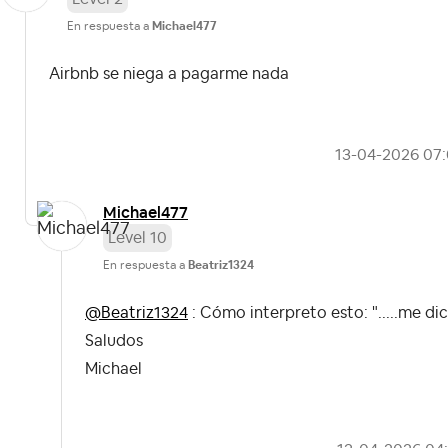
En respuesta a
Michael477
Airbnb se niega a pagarme nada
‎13-04-2026
07
Michael477
Level 10
En respuesta a
Beatriz1324
@Beatriz1324
: Cómo interpreto esto: ".....me dic
Saludos
Michael