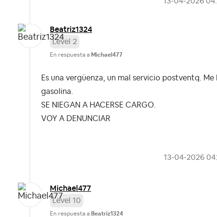
‎13-04-2026
04
Beatriz1324
Level 2
En respuesta a
Michael477
Es una vergüenza, un mal servicio postventq. M
gasolina.
SE NIEGAN A HACERSE CARGO.
VOY A DENUNCIAR
‎13-04-2026
04
Michael477
Level 10
En respuesta a
Beatriz1324