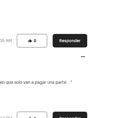
Responder
:05 AM
0
en que solo van a pagar una parte ..."