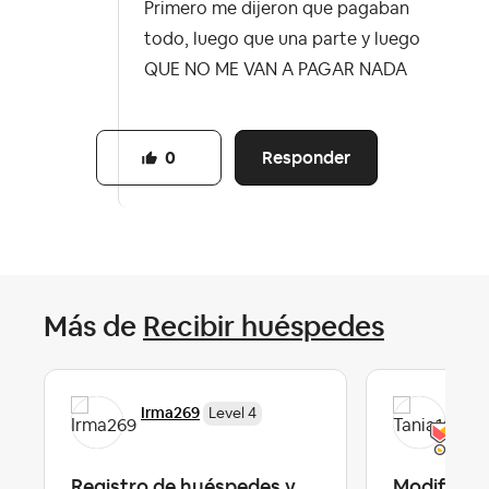
Primero me dijeron que pagaban
todo, luego que una parte y luego
QUE NO ME VAN A PAGAR NADA
Responder
0
Más de
Recibir huéspedes
Irma269
Tan
Level 4
Registro de huéspedes y
Modificaci