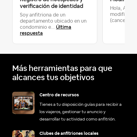
verificación de identidad
Hola, Acaba
modificació
Soy anfitriona de un
Úl
(cance...
departamento ubicado en un
Última
condominio e...
respuesta
Más herramientas para que
alcances tus objetivos
Centro de recursos
Tienes a tu disposición guías para recibir a
los viajeros, gestionar tu anuncio y
desarrollar tu actividad como anfitrión.
Clubes de anfitriones locales