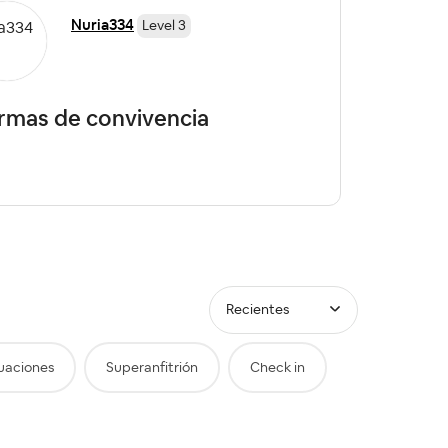
Nuria334
Level 3
rmas de convivencia
caja
Recientes
uaciones
Superanfitrión
Check in