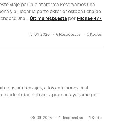
 este viaje por la plataforma.Reservamos una
na y al llegar la parte exterior estaba llena de
Última respuesta
Michael477
iéndose una...
por
13-04-2026
6 Respuestas
0 Kudos
 enviar mensajes, a los anfitriones ni al
 mi identidad activa, si podrían ayúdame por
06-03-2025
4 Respuestas
1 Kudo