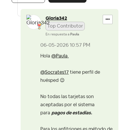
Gloria342
Top Contributor
En respuesta a
Paula
‎06-05-2026
10:57 PM
Hola
@Paula
,
@Socrates17
tiene perfil de
huésped
😉
No todas las tarjetas son
aceptadas por el sistema
para
pagos de estadías.
Para los anfitriones es método de