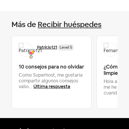
Más de
Recibir huéspedes
Patricio121
Fer
Level 5
10 consejos para no olvidar
¿Cómo org
limpieza e
Como Superhost, me gustaría
compartir algunos consejos
Hola a todos
Última respuesta
valio...
me he dado
Últ
cuand...