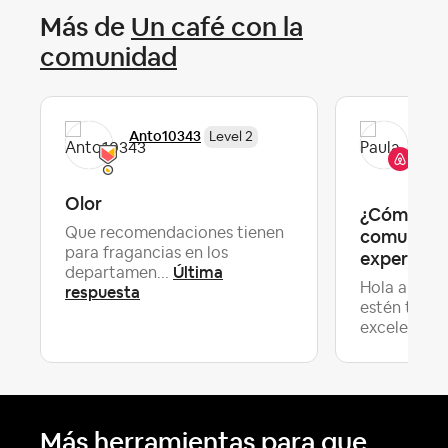
Más de
Un café con la
comunidad
Pau
Anto10343
Level 2
Co
Olor
¿Cómo ha 
Que recomendaciones tienen
comunidad
para fragancias en los
experienci
Última
departamen...
Hola anfitr
respuesta
estén tenie
excelente..
Más herramientas para que