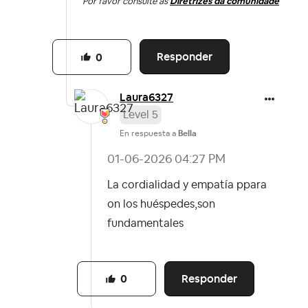
Por favor consulte as
Diretrizes da comunidade
Responder
0
Laura6327
Level 5
En respuesta a
Bella
‎01-06-2026
04:27 PM
La cordialidad y empatía ppara
on los huéspedes,son
fundamentales
Responder
0