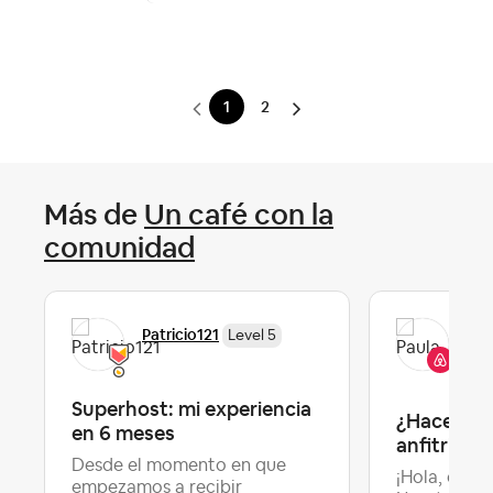
1
2
Más de
Un café con la
comunidad
Pau
Patricio121
Level 5
Co
Superhost: mi experiencia
¿Hace cuá
en 6 meses
anfitrión? ‌
Desde el momento en que
¡Hola, queri
empezamos a recibir