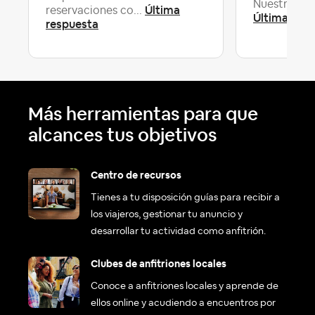
Nuestra com
Última
reservaciones co...
Última resp
respuesta
Más herramientas para que
alcances tus objetivos
Centro de recursos
Tienes a tu disposición guías para recibir a
los viajeros, gestionar tu anuncio y
desarrollar tu actividad como anfitrión.
Clubes de anfitriones locales
Conoce a anfitriones locales y aprende de
ellos online y acudiendo a encuentros por