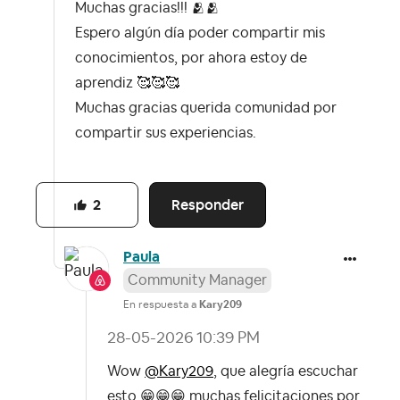
Muchas gracias!!! 🫂🫂
Espero algún día poder compartir mis
conocimientos, por ahora estoy de
aprendiz 🥰🥰🥰
Muchas gracias querida comunidad por
compartir sus experiencias.
Responder
2
Paula
Community Manager
En respuesta a
Kary209
‎28-05-2026
10:39 PM
Wow
@Kary209
, que alegría escuchar
esto
😁
😁
😁
muchas felicitaciones por