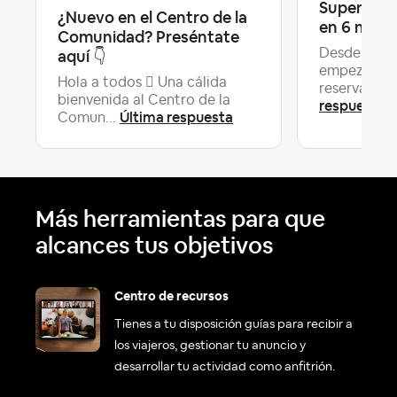
Superhost:
¿Nuevo en el Centro de la
en 6 mese
Comunidad? Preséntate
aquí ‌👇
Desde el m
empezamos 
Hola a todos  Una cálida
reservacion
bienvenida al Centro de la
respuesta
Última respuesta
Comun...
Más herramientas para que
alcances tus objetivos
Centro de recursos
Tienes a tu disposición guías para recibir a
los viajeros, gestionar tu anuncio y
desarrollar tu actividad como anfitrión.