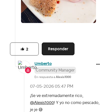
Responder
2
Umberto
Community Manager
En respuesta a
Alexis1000
‎07-05-2026
05:47 PM
¡Se ve extremadamente rico,
@Alexis1000
! Y yo no como pescado,
je je
😅