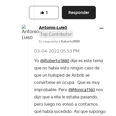
Responder
1
Antonio-Luis0
Top Contributor
En respuesta a
Roberto1880
‎03-04-2022
05:53 PM
Yo
@Roberto1880
dije es este tema
que no había visto ningún caso de
que un huésped de Airbnb se
convirtiese en ocupa. Que es muy
improbable. Pero
@Monica1160
nos
dijo que a ella le estaba pasando,
pero luego no volvió a contarnos
qué había sucedido. Así que supongo