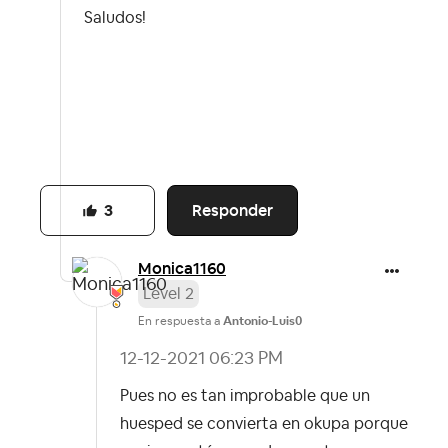
Saludos!
Responder
3
Monica1160
Level 2
En respuesta a
Antonio-Luis0
‎12-12-2021
06:23 PM
Pues no es tan improbable que un
huesped se convierta en okupa porque