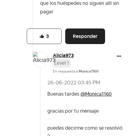
que los huéspedes no siguen allí sin
pagar.
Responder
3
Alicia973
Level 1
En respuesta a
Monica1160
‎26-06-2022
03:45 PM
Buenas tardes
@Monica1160
gracias por tu mensaje
puedes decirme como se resolvió