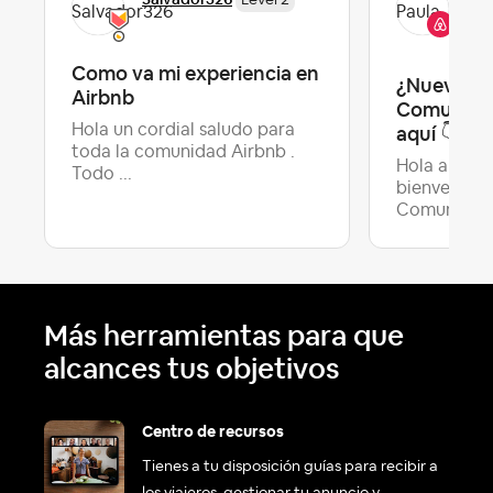
Level 2
Co
Como va mi experiencia en
¿Nuevo en 
Airbnb
Comunidad
Hola un cordial saludo para
aquí ‌👇
toda la comunidad Airbnb .
Hola a todo
Todo ...
bienvenida 
Úl
Comun...
Más herramientas para que
alcances tus objetivos
Centro de recursos
Tienes a tu disposición guías para recibir a