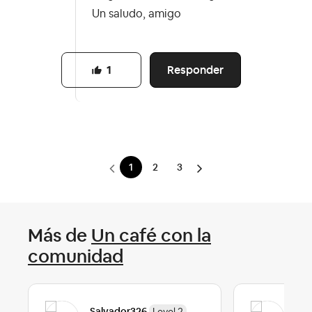
Un saludo, amigo
Responder
1
1
2
3
Más de
Un café con la
comunidad
Pau
Salvador326