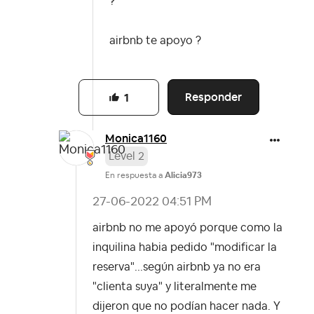
?
airbnb te apoyo ?
Responder
1
Monica1160
Level 2
En respuesta a
Alicia973
‎27-06-2022
04:51 PM
airbnb no me apoyó porque como la
inquilina habia pedido "modificar la
reserva"...según airbnb ya no era
"clienta suya" y literalmente me
dijeron que no podían hacer nada. Y