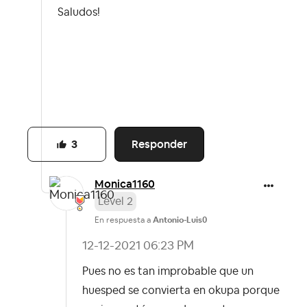
Saludos!
Responder
3
Monica1160
Level 2
En respuesta a
Antonio-Luis0
‎12-12-2021
06:23 PM
Pues no es tan improbable que un
huesped se convierta en okupa porque