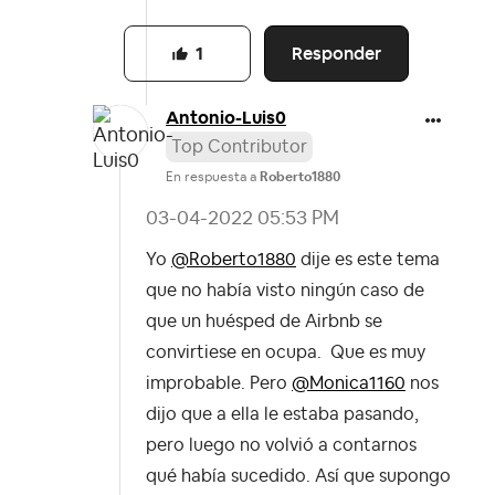
Responder
1
Antonio-Luis0
Top Contributor
En respuesta a
Roberto1880
‎03-04-2022
05:53 PM
Yo
@Roberto1880
dije es este tema
que no había visto ningún caso de
que un huésped de Airbnb se
convirtiese en ocupa. Que es muy
improbable. Pero
@Monica1160
nos
dijo que a ella le estaba pasando,
pero luego no volvió a contarnos
qué había sucedido. Así que supongo