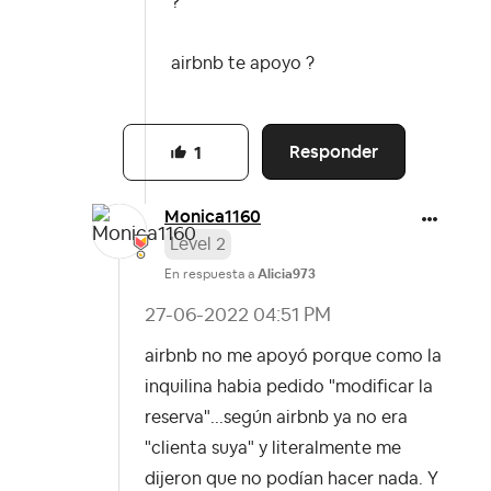
?
airbnb te apoyo ?
Responder
1
Monica1160
Level 2
En respuesta a
Alicia973
‎27-06-2022
04:51 PM
airbnb no me apoyó porque como la
inquilina habia pedido "modificar la
reserva"...según airbnb ya no era
"clienta suya" y literalmente me
dijeron que no podían hacer nada. Y