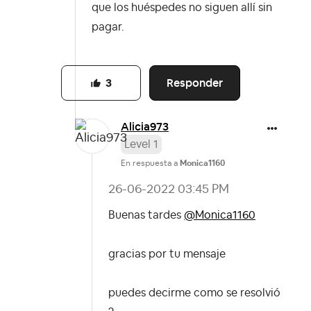
que los huéspedes no siguen allí sin
pagar.
Responder
3
Alicia973
Level 1
En respuesta a
Monica1160
‎26-06-2022
03:45 PM
Buenas tardes
@Monica1160
gracias por tu mensaje
puedes decirme como se resolvió