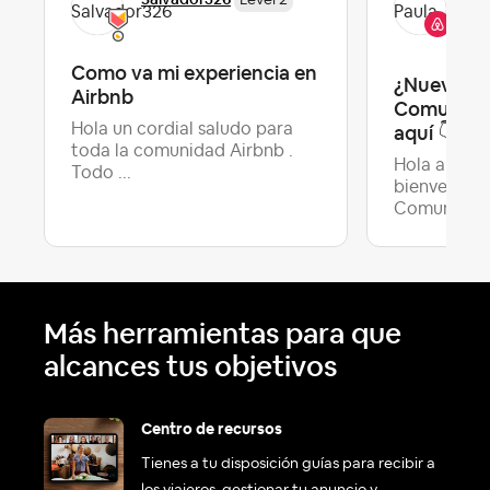
Level 2
Co
Como va mi experiencia en
¿Nuevo en 
Airbnb
Comunidad
Hola un cordial saludo para
aquí ‌👇
toda la comunidad Airbnb .
Hola a todo
Todo ...
bienvenida 
Úl
Comun...
Más herramientas para que
alcances tus objetivos
Centro de recursos
Tienes a tu disposición guías para recibir a