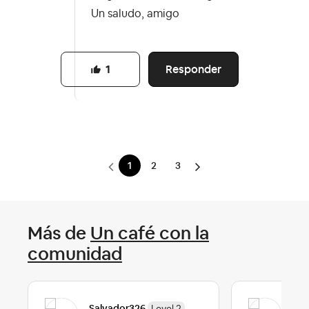
Un saludo, amigo
Responder
1
1
2
3
Más de
Un café con la
comunidad
Pau
Salvador326