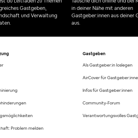
dest du Leitfäden zu Themen
Tausche dich online und bei
lgreiches Gastgeben,
in deiner Nähe mit anderen
ndschaft und Verwaltung
Gastgeber:innen aus deiner
aten.
aus.
zung
Gastgeben
er
Als Gastgeber:in loslegen
AirCover für Gastgeber:inn
minierung
Infos für Gastgeber:innen
Behinderungen
Community-Forum
ngsmöglichkeiten
Verantwortungsvolles Gast
haft: Problem melden