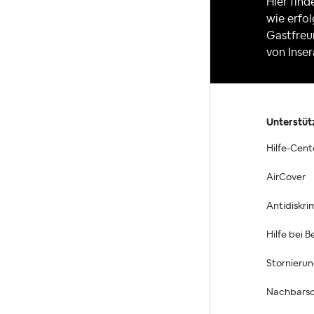
Hier fin
wie erfo
Gastfreu
von Inser
Unterstüt
Hilfe-Cent
AirCover
Antidiskri
Hilfe bei 
Stornieru
Nachbarsc