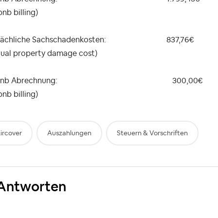
bnb billing)
tsächliche Sachschadenkosten: 837,76€
tual property damage cost)
irbnb Abrechnung: 300,00€
bnb billing)
ircover
Auszahlungen
Steuern & Vorschriften
Antworten