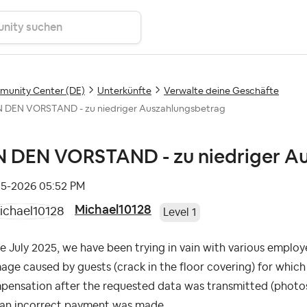
unity Center (DE)
Unterkünfte
Verwalte deine Geschäfte
 DEN VORSTAND - zu niedriger Auszahlungsbetrag
 DEN VORSTAND - zu niedriger A
05-2026
05:52 PM
Michael10128
Level 1
ce July 2025, we have been trying in vain with various emplo
ge caused by guests (crack in the floor covering) for which
ensation after the requested data was transmitted (photos 
 an incorrect payment was made.