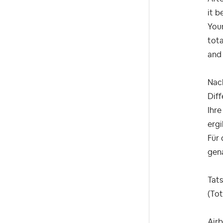
it b
Your
tota
and 
Nach
Diff
Ihr
erg
Für 
gen
Tat
(Tot
A