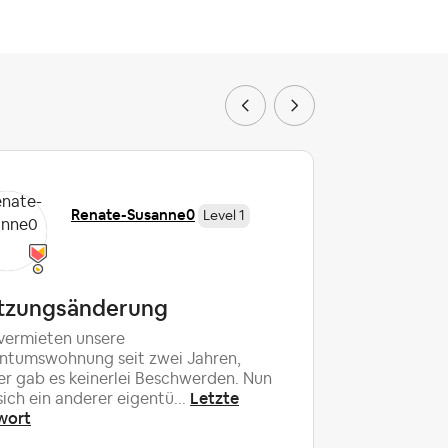
Renate-Susanne0
Level 1
tzungsänderung
Storni
bezahl
vermieten unsere
ntumswohnung seit zwei Jahren,
Mir wurde 
er gab es keinerlei Beschwerden. Nun
zugetrage
Letzte
sich ein anderer eigentü...
Buchungsa
wort
angeboten