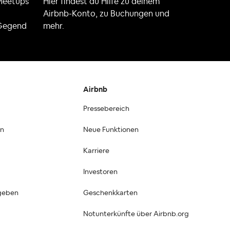
 Meetups
Hier findest du Hilfe zu deinem
Airbnb-Konto, zu Buchungen und
 Gegend
mehr.
Airbnb
Pressebereich
en
Neue Funktionen
Karriere
Investoren
geben
Geschenkkarten
Notunterkünfte über Airbnb.org