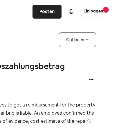
Posten
Einloggen
Optionen
uszahlungsbetrag
yees to get a reimbursement for the property
 airbnb is liable. An employee confirmed the
of evidence, cost estimate of the repair),