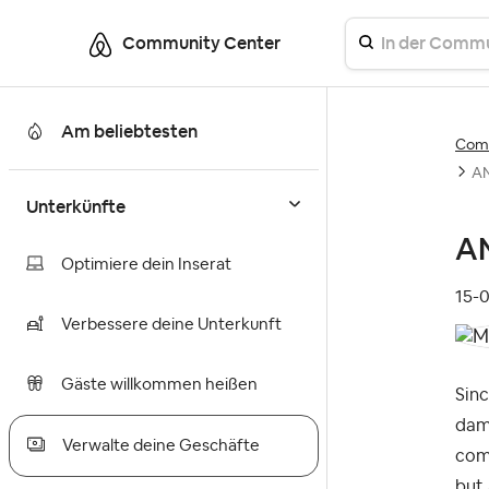
Community Center
Am beliebtesten
Comm
AN
Unterkünfte
AN
Optimiere dein Inserat
‎15-
Verbessere deine Unterkunft
Gäste willkommen heißen
S
in
dama
Verwalte deine Geschäfte
comp
but