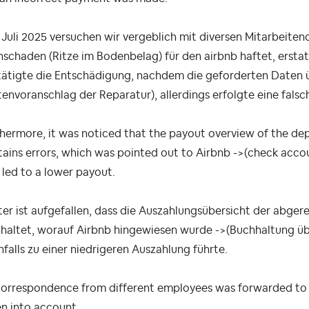
 Juli 2025 versuchen wir vergeblich mit diversen Mitarbeit
schaden (Ritze im Bodenbelag) für den airbnb haftet, ersta
tätigte die Entschädigung, nachdem die geforderten Daten 
envoranschlag der Reparatur), allerdings erfolgte eine fals
hermore, it was noticed that the payout overview of the dep
ains errors, which was pointed out to Airbnb ->(check accou
 led to a lower payout.
er ist aufgefallen, dass die Auszahlungsübersicht der abge
haltet, worauf Airbnb hingewiesen wurde ->(Buchhaltung übe
falls zu einer niedrigeren Auszahlung führte.
correspondence from different employees was forwarded to d
n into account.