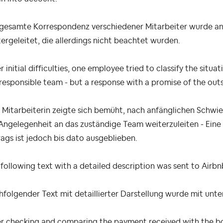
 gesamte Korrespondenz verschiedener Mitarbeiter wurde an 
ergeleitet, die allerdings nicht beachtet wurden.
r initial difficulties, one employee tried to classify the situ
responsible team - but a response with a promise of the ou
 Mitarbeiterin zeigte sich bemüht, nach anfänglichen Schwier
 Angelegenheit an das zuständige Team weiterzuleiten - Ei
ags ist jedoch bis dato ausgeblieben.
following text with a detailed description was sent to Airb
folgender Text mit detaillierter Darstellung wurde mit unt
er checking and comparing the payment received with the bo