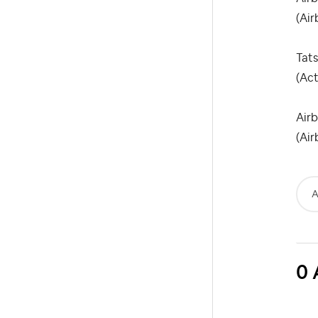
(Air
Ta
(Ac
A
(Air
A
0 