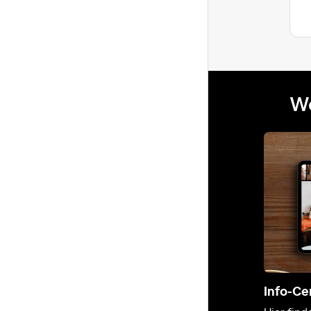
Letzte Antwort
wird und ich die neue...
We
Info-Ce