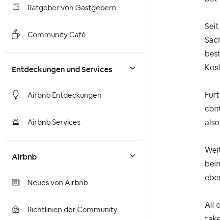
Ratgeber von Gastgebern
Seit
Community Café
Sach
bes
Kost
Entdeckungen und Services
Furt
Airbnb Entdeckungen
cont
also
Airbnb Services
Weit
Airbnb
bein
eben
Neues von Airbnb
All 
Richtlinien der Community
take