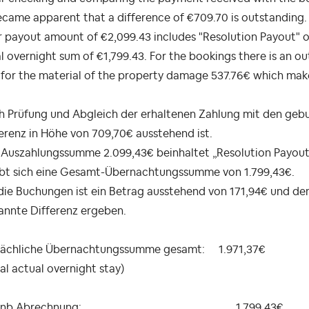
ecame apparent that a difference of €709.70 is outstanding.
 payout amount of €2,099.43 includes "Resolution Payout" of
l overnight sum of €1,799.43. For the bookings there is an 
for the material of the property damage 537.76€ which mak
 Prüfung und Abgleich der erhaltenen Zahlung mit den gebuc
erenz in Höhe von 709,70€ ausstehend ist.
e Auszahlungssumme 2.099,43€ beinhaltet „Resolution Payout
ibt sich eine Gesamt-Übernachtungssumme von 1.799,43€.
die Buchungen ist ein Betrag ausstehend von 171,94€ und de
annte Differenz ergeben.
sächliche Übernachtungssumme gesamt: 1.971,37€
al actual overnight stay)
irbnb Abrechnung: 1.799,43€