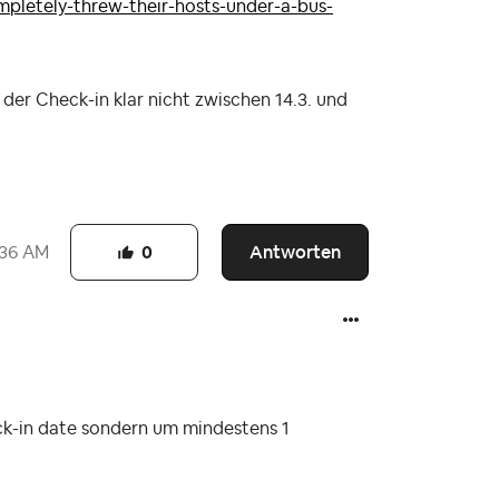
pletely-threw-their-hosts-under-a-bus-
der Check-in klar nicht zwischen 14.3. und
Antworten
:36 AM
0
ck-in date sondern um mindestens 1