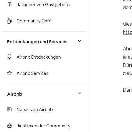
Ratgeber von Gastgebern
dem 
Community Café
dies
htt
Entdeckungen und Services
Aber
ja a
Airbnb Entdeckungen
Dürf
zur
Airbnb Services
Dank
Airbnb
Neues von Airbnb
Richtlinien der Community