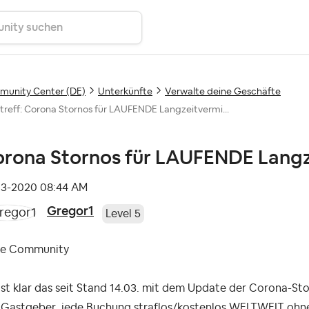
unity Center (DE)
Unterkünfte
Verwalte deine Geschäfte
treff: Corona Stornos für LAUFENDE Langzeitvermi...
rona Stornos für LAUFENDE Lang
03-2020
08:44 AM
Gregor1
Level 5
be Community
ist klar das seit Stand 14.03. mit dem Update der Corona-St
 Gastgeber jede Buchung straflos/kostenlos WELTWEIT ohne 