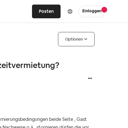
Posten
Einloggen
Optionen
zeitvermietung?
ornierungsbedingungen beide Seite , Gast
Nachweise o.ä. stornieren dürfen die vor