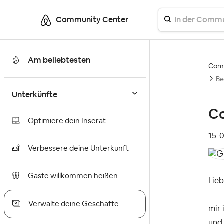
Community Center
Am beliebtesten
Comm
Be
Unterkünfte
Co
Optimiere dein Inserat
‎15-
Verbessere deine Unterkunft
Gäste willkommen heißen
Lie
Verwalte deine Geschäfte
mir 
und