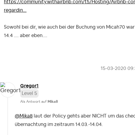
https://community.withairbnb.com/t5/Hosting/Airbnb-com
regardin...
Sowohl bei dir, wie auch bei der Buchung von Micah70 war 
14.4 .... aber eben....
‎15-03-2020
09
Gregor1
Level 5
Als Antwort auf
Mika8
@Mika8
laut der Policy gehts aber NICHT um das che
übernachtung im zeitraum 14.03.-14.04.