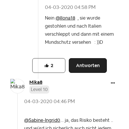
‎04-03-2020
04:58 PM
Nein
@Ilona18
, sie wurde
gestohlen und nach Italien
verschleppt und dann mit einem
Mundschutz versehen : ))D
Antworten
2
Mika8
Level 10
‎04-03-2020
04:46 PM
@Sabine-Ingrid0
... ja, das Risiko besteht ..
und würd ich sicherlich auch nicht jedem