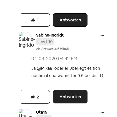
Antworten
1
Sabine-Ingrid0
Level 10
Als Antwort auf
Mika8
‎04-03-2020
04:42 PM
Ja
@Mika8
oder er überlegt es sich
nochmal und wohnt für 9 € bei dir : D
Antworten
2
Uta15