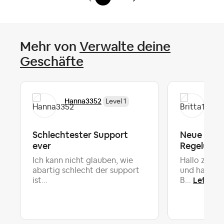
Mehr von
Verwalte deine
Geschäfte
Hanna3352
Bri
Level 1
Schlechtester Support
Neue Serv
ever
Regelung
Ich kann nicht glauben, wie
Hallo zusam
abartig schlecht der support
und habe 3
Letzte 
ist...
B...