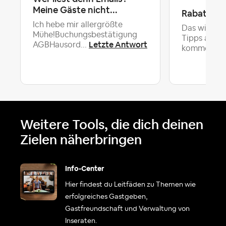
Meine Gäste nicht...
Rabatt fü
Ich hebe mir allergrößte
Das wird mi
Mühe!Buchungsbestätigung
Tipps angeb
Letzte Antwort
AGBHausord...
komme ich.
Weitere Tools, die dich deinen
Zielen näherbringen
Info-Center
Hier findest du Leitfäden zu Themen wie
erfolgreiches Gastgeben,
Gastfreundschaft und Verwaltung von
Inseraten.