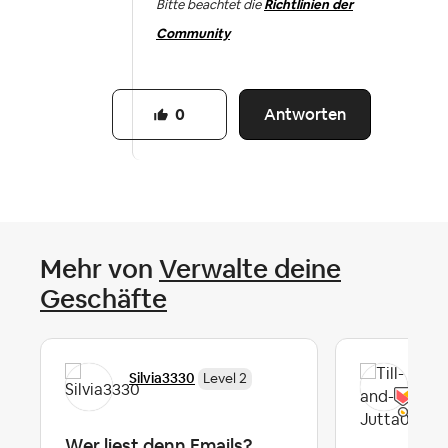
Bitte beachtet die
Richtlinien der
Community
Antworten
0
Mehr von
Verwalte deine
Geschäfte
Til
Silvia3330
Level 2
Ho
Al
Wer liest denn Emails?