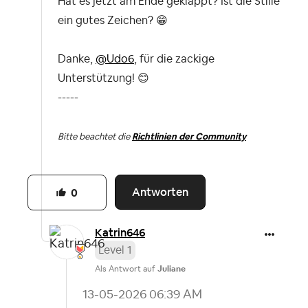
Hat es jetzt am Ende geklappt? Ist die Stille
ein gutes Zeichen?
😁
Danke,
@Udo6
, für die zackige
Unterstützung!
😊
-----
Bitte beachtet die
Richtlinien der Community
Antworten
0
Katrin646
Level 1
Als Antwort auf
Juliane
‎13-05-2026
06:39 AM