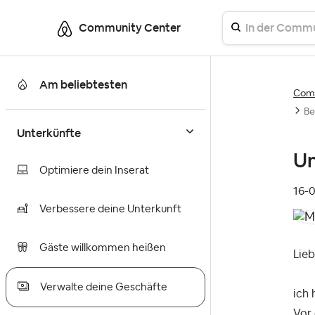
Community Center
Am beliebtesten
Comm
Be
Unterkünfte
Un
Optimiere dein Inserat
‎16-
Verbessere deine Unterkunft
Gäste willkommen heißen
Lie
Verwalte deine Geschäfte
ich 
Vor