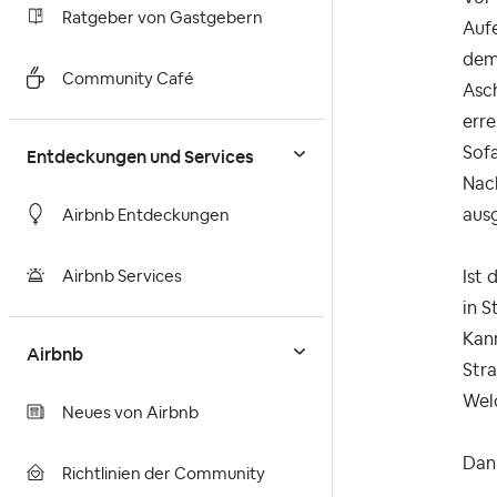
Ratgeber von Gastgebern
Aufe
dem
Community Café
Asc
erre
Sofa
Entdeckungen und Services
Nach
aus
Airbnb Entdeckungen
Ist 
Airbnb Services
in 
Kann
Airbnb
Str
Wel
Neues von Airbnb
Dan
Richtlinien der Community