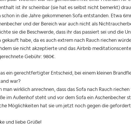
nthalt ist ihr scheinbar (sie hat es selbst nicht bemerkt) dra
 schon in die Jahre gekommenen Sofa entstanden. Etwa 6mm
henbecher und der Bereich war auch nicht als Nichtraucherb
ichte sie die Beschwerde, dass ihr das passiert sei und die 
 gekauft habe, da es auch extrem nach Rauch riechen würde. 
dem sie nicht akzeptierte und das Airbnb meditationscenter
gerechnete Gebühr: 980€.
das ein gerechtfertigter Entscheid, bei einem kleinen Brandfl
Stand war?
 man wirklich anrechnen, dass das Sofa nach Rauch riechen 
aße im Außenhof steht und vor dem Sofa ein Aschenbecher s
che Möglichkeiten hat sie um jetzt noch gegen die geforde
ke und liebe Grüße!