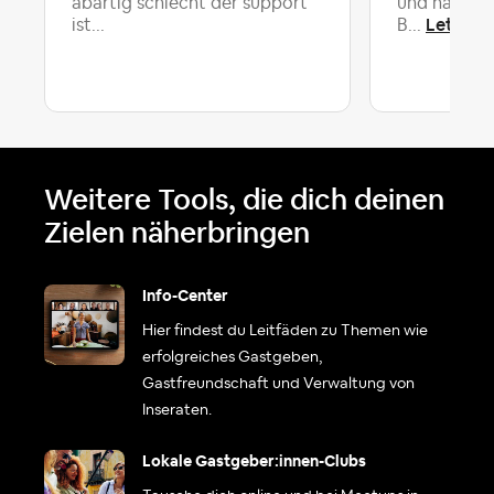
abartig schlecht der support
und habe 3
Letzte 
ist...
B...
Weitere Tools, die dich deinen
Zielen näherbringen
Info-Center
Hier findest du Leitfäden zu Themen wie
erfolgreiches Gastgeben,
Gastfreundschaft und Verwaltung von
Inseraten.
Lokale Gastgeber:innen-Clubs