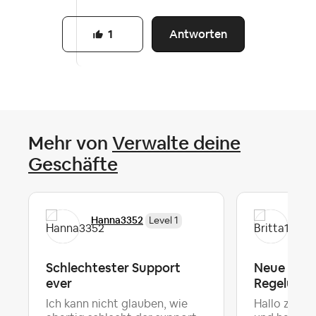
Antworten
1
Mehr von
Verwalte deine
Geschäfte
Hanna3352
Bri
Level 1
Schlechtester Support
Neue Serv
ever
Regelung
Ich kann nicht glauben, wie
Hallo zusam