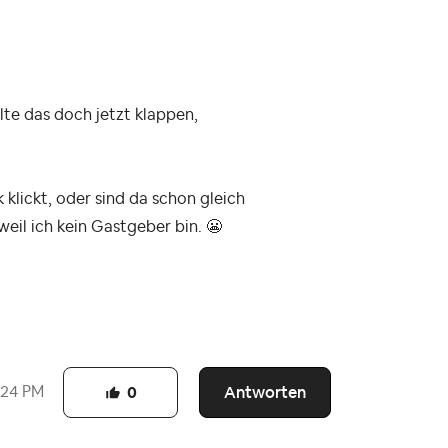
lte das doch jetzt klappen,
 klickt, oder sind da schon gleich
 weil ich kein Gastgeber bin.
😬
Antworten
:24 PM
0