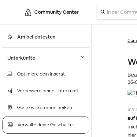
Community Center
Am beliebtesten
Comm
Unterkünfte
Wo
Optimiere dein Inserat
Bea
‎26
Verbessere deine Unterkunft
Gäste willkommen heißen
Ich 
auf
Verwalte deine Geschäfte
mich
hier