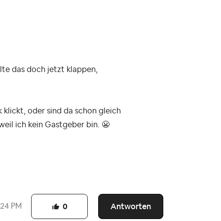
lte das doch jetzt klappen,
 klickt, oder sind da schon gleich
 weil ich kein Gastgeber bin.
😬
Antworten
:24 PM
0