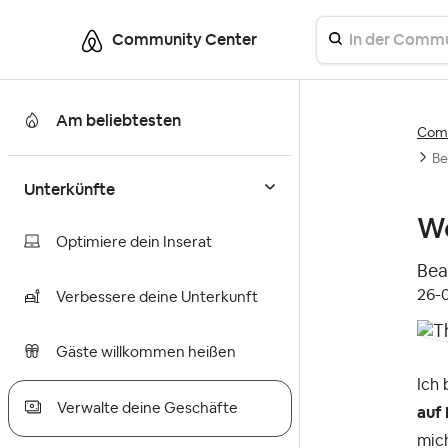
Community Center
Am beliebtesten
Comm
Be
Unterkünfte
Wo
Optimiere dein Inserat
Bea
‎26
Verbessere deine Unterkunft
Gäste willkommen heißen
Ich 
Verwalte deine Geschäfte
auf
mich