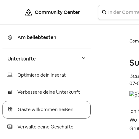
Community Center
Am beliebtesten
Comm
Unterkünfte
Su
Optimiere dein Inserat
Bea
‎07
Verbessere deine Unterkunft
Gäste willkommen heißen
Ich 
Wo 
Verwalte deine Geschäfte
Gru