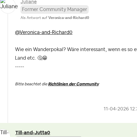
Juliane
Former Community Manager
Als Antwort auf
Veronica-and-Richard0
@Veronica-and-Richard0
Wie ein Wanderpokal? Wäre interessant, wenn es so e
Land etc.
🤔
😁
-----
Bitte beachtet die
Richtlinien der Community
‎11-04-2026
12
Till-and-Jutta0