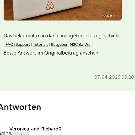
Das bekommt man dann unangefordert zugeschickt.
[
FAQ+Support
|
Tutorials
|
Ratgeber
|
HSC Ba-Wü
]
Beste Antwort im Originalbeitrag ansehen
‎07-04-2026
09:28
Antworten
Veronica-and-Ri
chard0