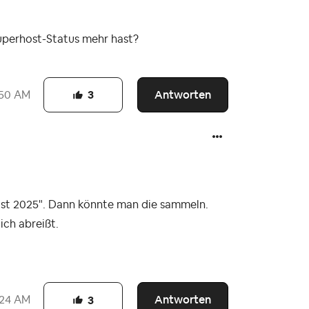
uperhost-Status mehr hast?
Antworten
50 AM
3
ost 2025". Dann könnte man die sammeln.
ich abreißt.
Antworten
:24 AM
3