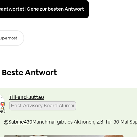
eantwortet!
Gehe zur besten Antwort
uperhost
Beste Antwort
Till-and-Jutta0
Host Advisory Board Alumni
@Sabine430
Manchmal gibt es Aktionen, z.B. für 30 Mal Sup