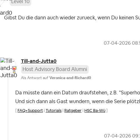
Level 10
Gibst Du die dann auch wieder zurueck, wenn Du keinen S
‎07-04-2026
08:
Till-and-Jutta0
Host Advisory Board Alumni
Als Antwort auf
Veronica-and-Richard0
Da müsste dann ein Datum draufstehen, z.B. "Superh
Und sich dann als Gast wundern, wenn die Serie plötzl
[
FAQ+Support
|
Tutorials
|
Ratgeber
|
HSC Ba-Wü
]
‎07-04-2026
09