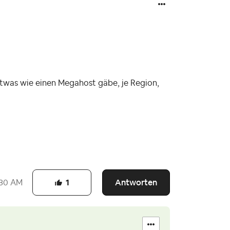
twas wie einen Megahost gäbe, je Region,
Antworten
:30 AM
1