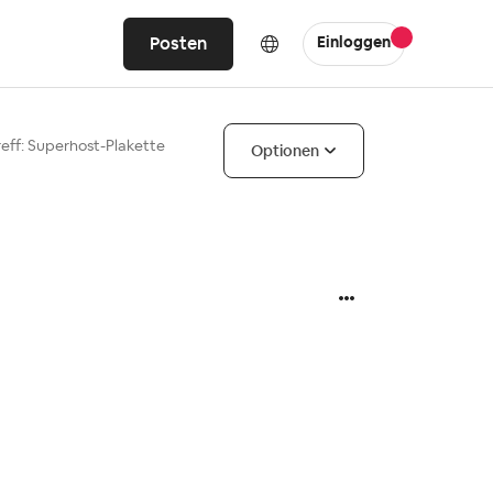
Posten
Einloggen
reff: Superhost-Plakette
Optionen