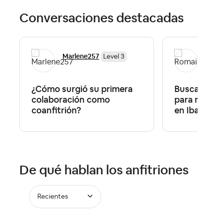
Conversaciones destacadas
Marlene257
Ro
Level 3
¿Cómo surgió su primera
Busca Age
colaboración como
para maneja
coanfitrión?
en Ibagu...
De qué hablan los anfitriones
Recientes