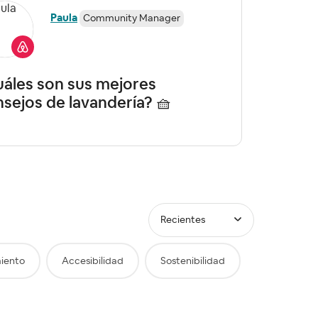
Paula
Community Manager
áles son sus mejores
alfom
sejos de lavandería? 🧺
no?
Recientes
iento
Accesibilidad
Sostenibilidad