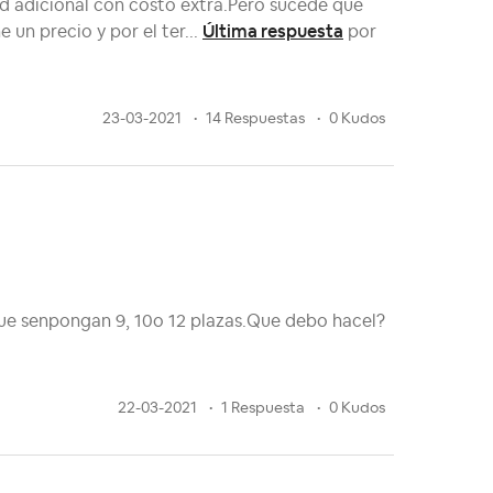
ed adicional con costo extra.Pero sucede que
Última respuesta
un precio y por el ter...
por
23-03-2021
14 Respuestas
0 Kudos
que senpongan 9, 10o 12 plazas.Que debo hacel?
22-03-2021
1 Respuesta
0 Kudos