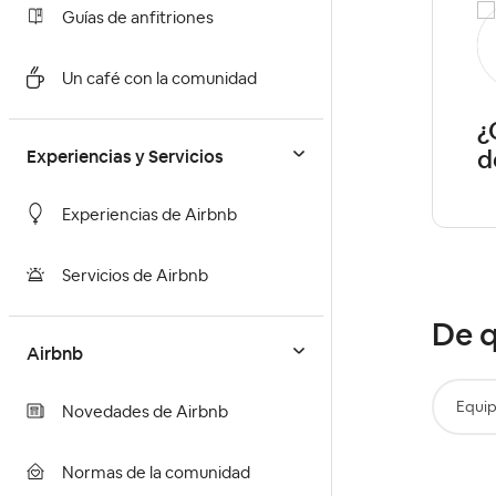
Guías de anfitriones
Antonio-Manuel14
Level 1
Un café con la comunidad
Que puedo cambiar en mi
¿
anuncio
d
Experiencias y Servicios
Experiencias de Airbnb
Servicios de Airbnb
De q
Airbnb
Equi
Novedades de Airbnb
Normas de la comunidad