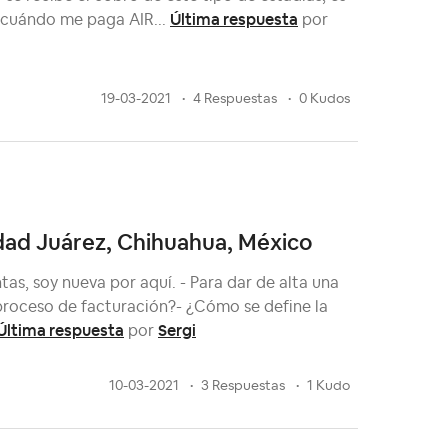
Última respuesta
r, cuándo me paga AIR...
por
19-03-2021
4 Respuestas
0 Kudos
udad Juárez, Chihuahua, México
as, soy nueva por aquí. - Para dar de alta una
proceso de facturación?- ¿Cómo se define la
Última respuesta
Sergi
por
10-03-2021
3 Respuestas
1 Kudo