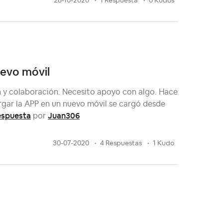
28-10-2020
1 Respuesta
0 Kudos
uevo móvil
ón y colaboración. Necesito apoyo con algo. Hace
argar la APP en un nuevo móvil se cargó desde
espuesta
Juan306
por
30-07-2020
4 Respuestas
1 Kudo