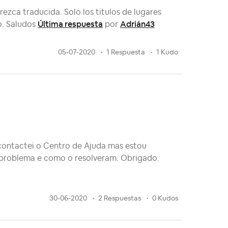
ezca traducida. Solo los titulos de lugares
Última respuesta
Adrián43
o. Saludos
por
05-07-2020
1 Respuesta
1 Kudo
á contactei o Centro de Ajuda mas estou
 problema e como o resolveram. Obrigado.
30-06-2020
2 Respuestas
0 Kudos