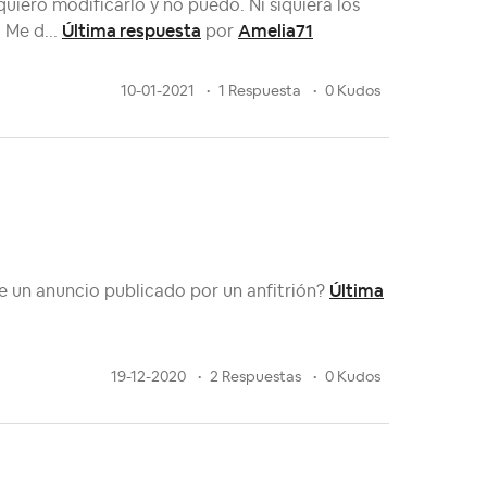
uiero modificarlo y no puedo. Ni siquiera los
Última respuesta
Amelia71
 Me d...
por
10-01-2021
1 Respuesta
0 Kudos
Última
e un anuncio publicado por un anfitrión?
19-12-2020
2 Respuestas
0 Kudos