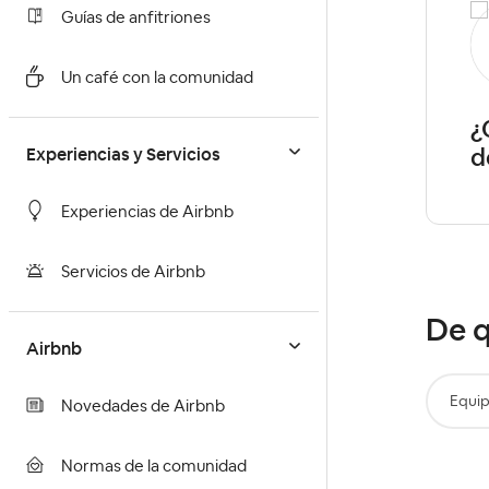
Guías de anfitriones
Antonio-Manuel14
Level 1
Un café con la comunidad
Que puedo cambiar en mi
¿
anuncio
d
Experiencias y Servicios
Experiencias de Airbnb
Servicios de Airbnb
De q
Airbnb
Equi
Novedades de Airbnb
Normas de la comunidad