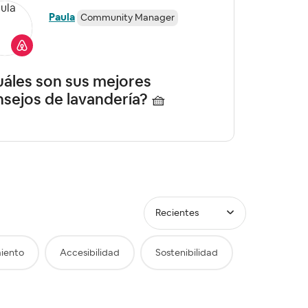
Paula
Community Manager
áles son sus mejores
alfom
sejos de lavandería? 🧺
no?
Recientes
iento
Accesibilidad
Sostenibilidad