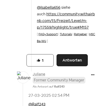
@Isabella656
siehe
auch
https://community.withairb
nb.com/t5/Freizeit/Level/m-
p/17559/highlight/true#M157
[
FAQ+Support
|
Tutorials
|
Ratgeber
|
HSC
Ba-Wü
]
Antworten
1
Juliane
Former Community Manager
Als Antwort auf
Ralf243
‎27-03-2025
02:54 PM
@Ralf243