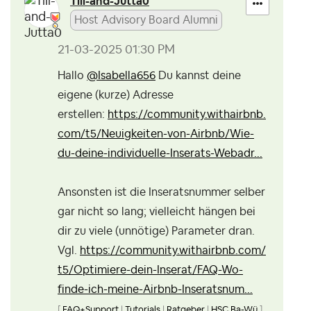
Till-and-Jutta0
Host Advisory Board Alumni
‎21-03-2025
01:30 PM
Hallo
@Isabella656
Du kannst deine
eigene (kurze) Adresse
erstellen:
https://community.withairbnb.
com/t5/Neuigkeiten-von-Airbnb/Wie-
du-deine-individuelle-Inserats-Webadr...
Ansonsten ist die Inseratsnummer selber
gar nicht so lang; vielleicht hängen bei
dir zu viele (unnötige) Parameter dran.
Vgl.
https://community.withairbnb.com/
t5/Optimiere-dein-Inserat/FAQ-Wo-
finde-ich-meine-Airbnb-Inseratsnum...
[
FAQ+Support
|
Tutorials
|
Ratgeber
|
HSC Ba-Wü
]