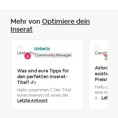
Mehr von
Optimiere dein
Inserat
Umberto
Ger
Community Manager
Airbnb zei
Was sind eure Tipps für
existieren
den perfekten Inserat-
Preisredu
Titel? ✍️
Hallo zusam
Hallo zusammen  Der Titel
eine merkwü
eures Inserats ist eines der...
Letzte 
a...
Letzte Antwort