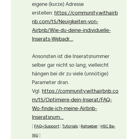
eigene (kurze) Adresse
erstellen:
https://community.withairb
nb.com/t5/Neuigkeiten-von-
Airbnb/Wie-du-deine-individuelle-
Inserats-Webadr...
Ansonsten ist die Inseratsnummer
selber gar nicht so lang; vielleicht
hängen bei dir zu viele (unnötige)
Parameter dran.
Vgl.
https://community.withairbnb.co
m/t5/Optimiere-dein-Inserat/FAQ-
Wo-finde-ich-meine-Airbnb-
Inseratsnum...
[
FAQ+Support
|
Tutorials
|
Ratgeber
|
HSC Ba-
Wü
]