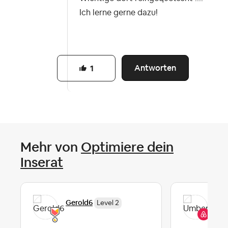
Ich lerne gerne dazu!
Antworten
1
Mehr von
Optimiere dein
Inserat
Um
Gerold6
Level 2
Co