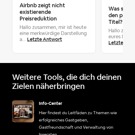
Airbnb zeigt nicht
Was sind e
existierende
den perfek
Preisreduktion
Titel? ✍️
Hallo zusammen, mir ist heute
Hallo zusam
eine merkwürdige Darstellung
eures Inserat
Letzte Antwort
a...
Letzte Ant
Weitere Tools, die dich deinen
Zielen näherbringen
Info-Center
Hier findest du Leitfäden zu Themen wie
erfolgreiches Gastgeben,
Gastfreundschaft und Verwaltung von
Inseraten.