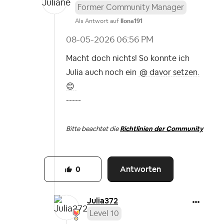
Former Community Manager
Als Antwort auf
Ilona191
‎08-05-2026
06:56 PM
Macht doch nichts! So konnte ich
Julia auch noch ein
@
davor setzen.
😊
-----
Bitte beachtet die
Richtlinien der Community
Antworten
0
Julia372
Level 10