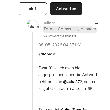
Antworten
1
Juliane
Former Community Manager
Als Antwort auf
Ilona191
‎08-05-2026
04:37 PM
@Ilona191
Zwar fühle ich mich hier
angesprochen, aber die Antwort
geht auch an
@Julia372
, nehme
ich jetzt einfach mal so an.
😁
-----
Bitte beachtet die
Richtlinien der