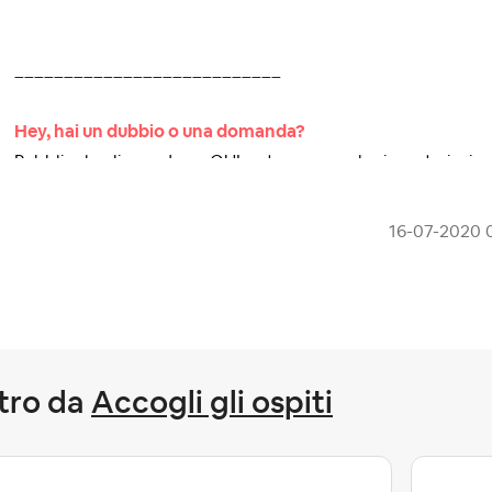
___________________________
Hey, hai un dubbio o una domanda?
Pubblicala cliccando >>QUI<< troveremo la risposta insie
Dai un’occhiata alla nostra netiquette, le
Linee guida della community
‎16-07-2020
tro da
Accogli gli ospiti