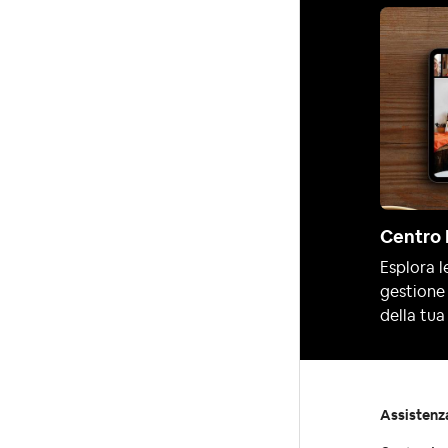
Centro 
Esplora le
gestione 
della tua 
Assistenz