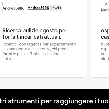
Andrea5996
Level 1
Ricerca pulizie agosto per
osp
forfait incaricati attuali.
ca
Ricerco , con urgenza per appartamento
buon
in zona ponte alla vittoria , chi possa
ospi
farmi le pulizie .Trattasi di trilocale.
cuci
Potre...
alet
tri strumenti per raggiungere i tuoi