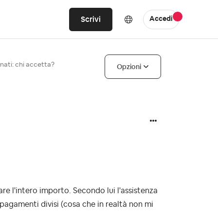
Scrivi
Accedi
onati: chi accetta?
Opzioni
e l'intero importo. Secondo lui l'assistenza
agamenti divisi (cosa che in realtà non mi