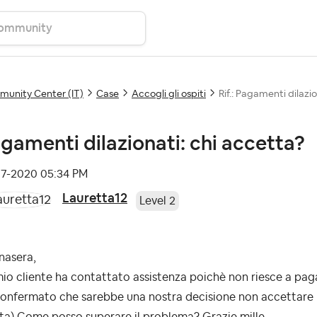
unity Center (IT)
Case
Accogli gli ospiti
Rif.: Pagamenti dilazi
gamenti dilazionati: chi accetta?
07-2020
05:34 PM
Lauretta12
Level 2
nasera,
io cliente ha contattato assistenza poichè non riesce a pagar
onfermato che sarebbe una nostra decisione non accettare p
lta) Come posso superare il problema? Grazie mille