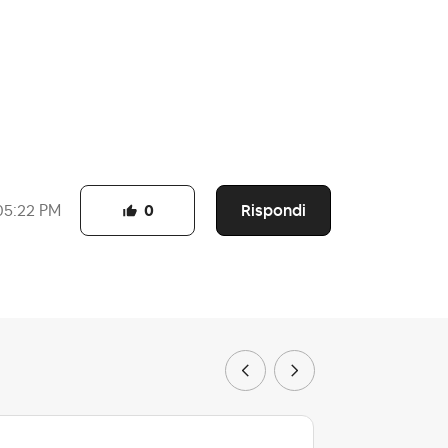
me.
Rispondi
05:22 PM
0