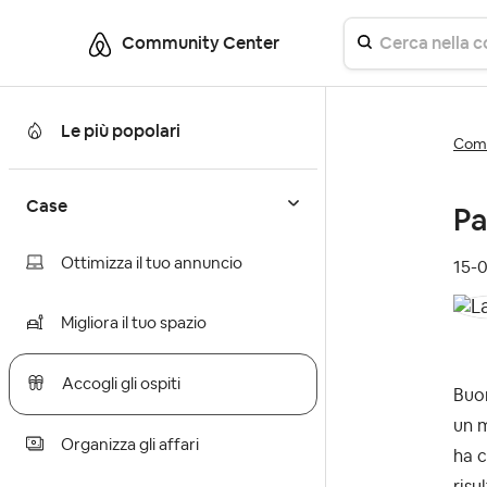
Community Center
Le più popolari
Comm
Case
Pa
Ottimizza il tuo annuncio
‎15-
Migliora il tuo spazio
Accogli gli ospiti
Buo
un m
Organizza gli affari
ha c
risu