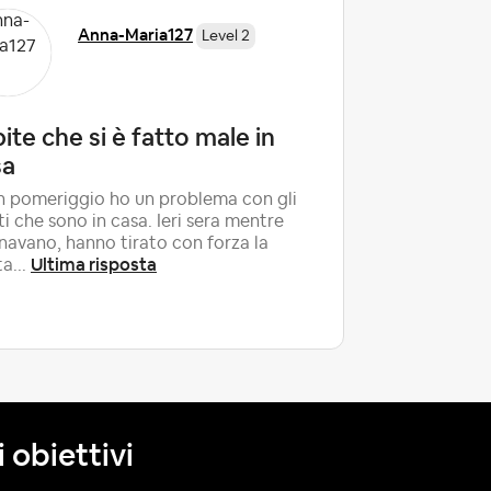
Anna-Maria127
Level 2
ite che si è fatto male in
Orario 
sa
comunic
moment
 pomeriggio ho un problema con gli
ti che sono in casa. Ieri sera mentre
Buongiorno
navano, hanno tirato con forza la
gli ospiti 
Ultima risposta
ta...
all'ultimo
Ultima ri
 obiettivi