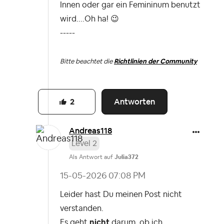
Innen oder gar ein Femininum benutzt
wird....Oh ha!
😉
-----
Bitte beachtet die
Richtlinien der Community
Antworten
2
Andreas118
Level 2
Als Antwort auf
Julia372
‎15-05-2026
07:08 PM
Leider hast Du meinen Post nicht
verstanden.
Es geht
nicht
darum, ob ich