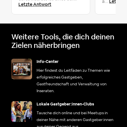
Letzte 
a...
Letzte Antwort
Weitere Tools, die dich deinen
Zielen näherbringen
Info-Center
Hier findest du Leitfäden zu Themen wie
erfolgreiches Gastgeben,
Gastfreundschaft und Verwaltung von
Inseraten.
Lokale Gastgeber:innen-Clubs
Tausche dich online und bei Meetups in
deiner Nähe mit anderen Gastgeber:innen
aus deiner Gegend aus.