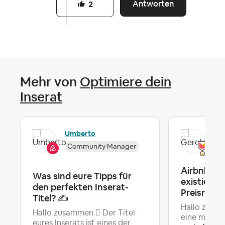
Antworten
2
Mehr von
Optimiere dein
Inserat
Umberto
Ger
Community Manager
Airbnb zei
Was sind eure Tipps für
existieren
den perfekten Inserat-
Preisredu
Titel? ✍️
Hallo zusam
Hallo zusammen  Der Titel
eine merkwü
eures Inserats ist eines der...